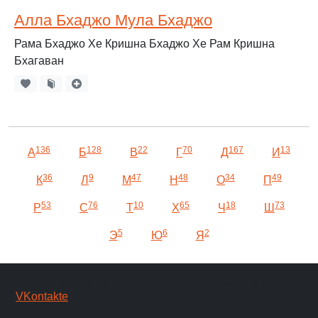
Алла Бхаджо Мула Бхаджо
Рама Бхаджо Хе Кришна Бхаджо Хе Рам Кришна
Бхагаван
136
128
22
70
167
13
А
Б
В
Г
Д
И
36
9
47
48
34
49
К
Л
М
Н
О
П
53
76
10
65
18
73
Р
С
Т
Х
Ч
Ш
5
6
2
Э
Ю
Я
Мы в социальных сетях:
Баджаны и мантры
VKontakte
2012-2024 (c)