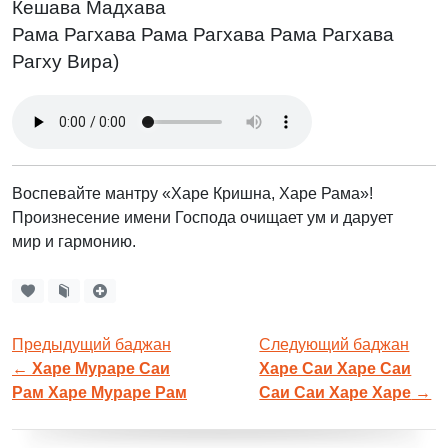
Кешава Мадхава
Рама Рагхава Рама Рагхава Рама Рагхава
Рагху Вира)
Воспевайте мантру «Харе Кришна, Харе Рама»!
Произнесение имени Господа очищает ум и дарует
мир и гармонию.
Предыдущий баджан
Следующий баджан
←
Харе Мураре Саи
Харе Саи Харе Саи
Рам Харе Мураре Рам
Саи Саи Харе Харе
→