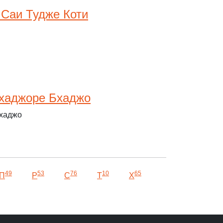
Саи Тудже Коти
хаджоре Бхаджо
хаджо
49
53
76
10
65
П
Р
С
Т
Х