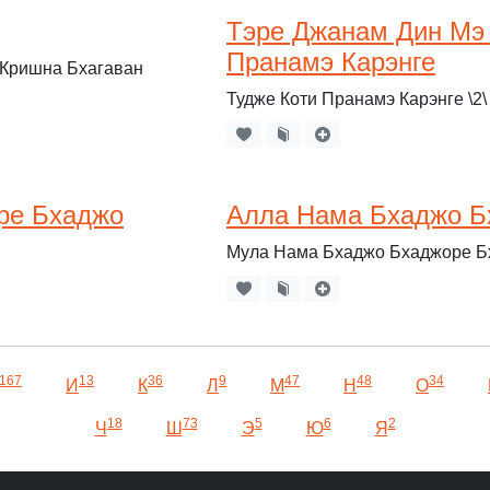
Тэре Джанам Дин Мэ 
Пранамэ Карэнге
 Кришна Бхагаван
Тудже Коти Пранамэ Карэнге \2\
ре Бхаджо
Алла Нама Бхаджо Б
Мула Нама Бхаджо Бхаджоре Б
167
13
36
9
47
48
34
И
К
Л
М
Н
О
18
73
5
6
2
Ч
Ш
Э
Ю
Я