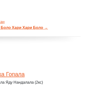
жан
 Боло Хари Хари Боло
→
жа Гопала
а Яду Нандалала (2кс)