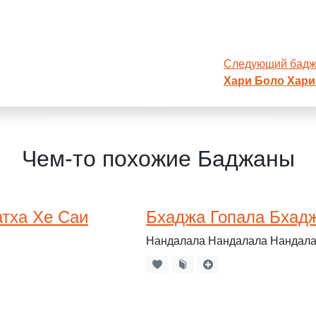
Следующий бад
Хари Боло Хари
Чем-то похожие Баджаны
атха Хе Саи
Бхаджа Гопала Бхад
Нандалала Нандалала Нандалал