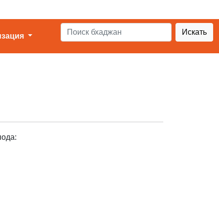
Искать
изация
пода: