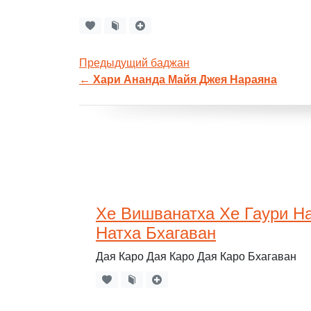
Предыдущий баджан
←
Хари Ананда Майя Джея Нараяна
Хе Вишванатха Хе Гаури Н
Натха Бхагаван
Дая Каро Дая Каро Дая Каро Бхагаван