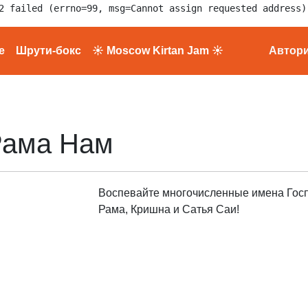
2 failed (errno=99, msg=Cannot assign requested address)
е
Шрути-бокс
☀ Moscow Kirtan Jam ☀
Автор
Рама Нам
Воспевайте многочисленные имена Гос
Рама, Кришна и Сатья Саи!