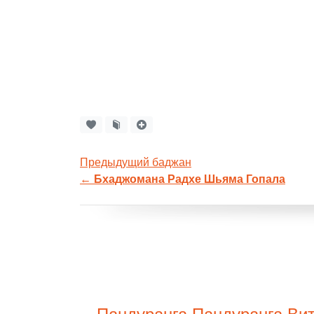
Предыдущий баджан
←
Бхаджомана Радхе Шьяма Гопала