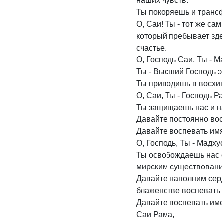
наших чувств.
Ты покоряешь и транс
О, Саи! Ты - тот же с
который пребывает зде
счастье.
О, Господь Саи, Ты - 
Ты - Высший Господь э
Ты приводишь в восхи
О, Саи, Ты - Господь Р
Ты защищаешь нас и н
Давайте постоянно вос
Давайте воспевать имя
О, Господь, Ты - Мадх
Ты освобождаешь нас 
мирским существован
Давайте наполним сер
блаженстве воспевать
Давайте воспевать име
Саи Рама,