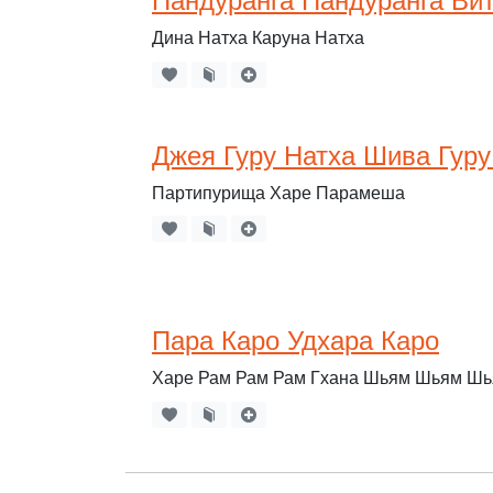
Пандуранга Пандуранга Ви
Дина Натха Каруна Натха
Джея Гуру Натха Шива Гуру
Партипурища Харе Парамеша
Пара Каро Удхара Каро
Харе Рам Рам Рам Гхана Шьям Шьям Ш