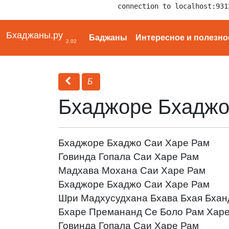
connection to localhost:931
Бхаджаны.ру
Баджаны
Интересное и полезно
2.02
Б
Бхаджоре Бхаджо
Бхаджоре Бхаджо Саи Харе Рам
Говинда Гопала Саи Харе Рам
Мадхава Мохана Саи Харе Рам
Бхаджоре Бхаджо Саи Харе Рам
Шри Мадхусудхана Бхава Бхая Бха
Бхаре Премананд Се Боло Рам Хар
Говинда Гопала Саи Харе Рам