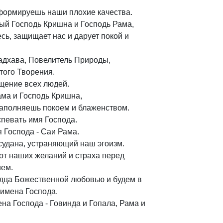
формируешь наши плохие качества.
амый Господь Кришна и Господь Рама,
сь, защищает нас и дарует покой и
Мадхава, Повелитель Природы,
того Творения.
щение всех людей.
ама и Господь Кришна,
аполняешь покоем и блаженством.
певать имя Господа.
 Господа - Саи Рама.
усудана, устраняющий наш эгоизм.
от наших желаний и страха перед
ием.
дца Божественной любовью и будем в
 имена Господа.
на Господа - Говинда и Гопала, Рама и