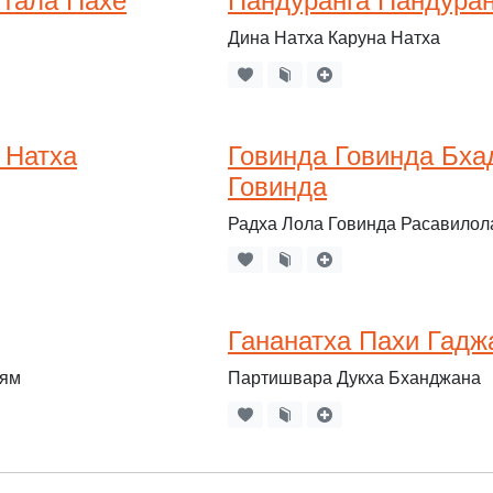
ттала Пахе
Пандуранга Пандуран
Дина Натха Каруна Натха
 Натха
Говинда Говинда Бх
Говинда
Радха Лола Говинда Расавилол
Гананатха Пахи Гадж
ьям
Партишвара Дукха Бханджана