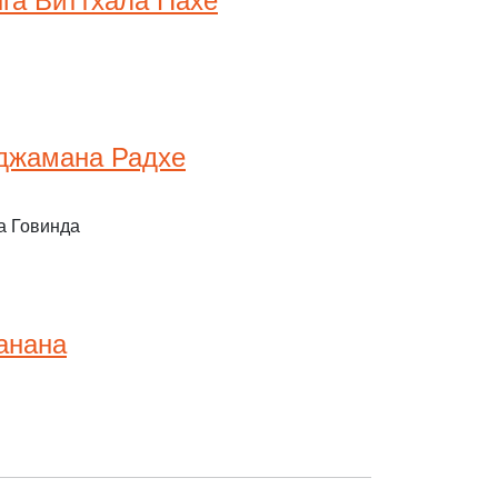
га Виттхала Пахе
аджамана Радхе
а Говинда
анана