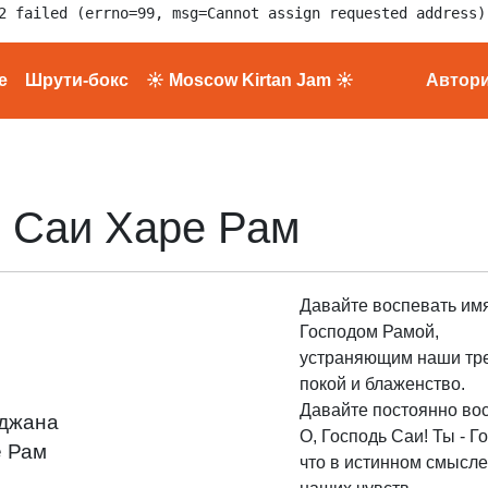
2 failed (errno=99, msg=Cannot assign requested address)
е
Шрути-бокс
☀ Moscow Kirtan Jam ☀
Автор
 Саи Харе Рам
Давайте воспевать имя
Господом Рамой,
устраняющим наши тре
покой и блаженство.
Давайте постоянно вос
нджана
О, Господь Саи! Ты - Г
е Рам
что в истинном смысл