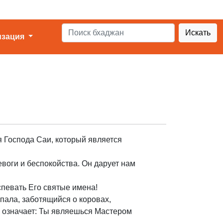
Искать
изация
 Господа Саи, который является
воги и беспокойства. Он дарует нам
певать Его святые имена!
опала, заботящийся о коровах,
е означает: Ты являешься Мастером