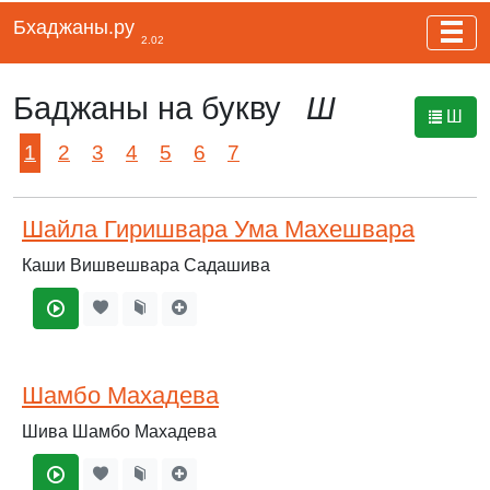
Бхаджаны.ру
2.02
Баджаны на букву
Ш
Ш
1
2
3
4
5
6
7
Шайла Гиришвара Ума Махешвара
Каши Вишвешвара Садашива
Шамбо Махадева
Шива Шамбо Махадева