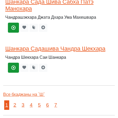
Шанкара Сада Шива Сабха Патэ
Манохара
Чандрашэкхара Джата Дхара Ума Махешвара
Шанкара Садашива Чандра Шекхара
Чандра Шекхара Саи Шанкара
Все бхаджаны на `Ш`
1
2
3
4
5
6
7