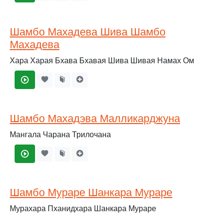
Шамбо Махадева Шива Шамбо
Махадева
Хара Харая Бхава Бхавая Шива Шивая Намах Ом
Шамбо Махадэва Малликарджуна
Мангала Чарана Трилочана
Шамбо Мураре Шанкара Мураре
Мурахара Пханидхара Шанкара Мураре