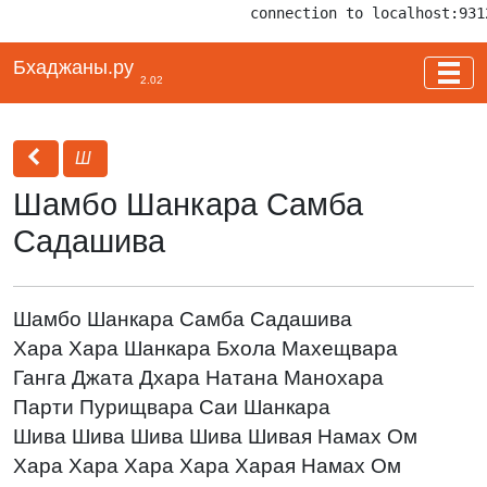
connection to localhost:931
Бхаджаны.ру
2.02
Ш
Шамбо Шанкара Самба
Садашива
Шамбо Шанкара Самба Садашива
Хара Хара Шанкара Бхола Махещвара
Ганга Джата Дхара Натана Манохара
Парти Пурищвара Саи Шанкара
Шива Шива Шива Шива Шивая Намах Ом
Хара Хара Хара Хара Харая Намах Ом