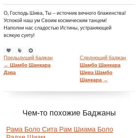
О, Господь Шива, Ты – источник вечного блаженства!
Успокой наш ум Своим космическим танцем!
Наполни нас сладостью Истины, устраняющей
всякую суету!
Предыдущий баджан
Следующий баджан
←
Шамбо Шанкара
Шамбо Шанкара
Дэва
Шива Шамбо
Шанкара
→
Чем-то похожие Баджаны
Рама Боло Сита Рам Шиама Боло
Радхе Шиам