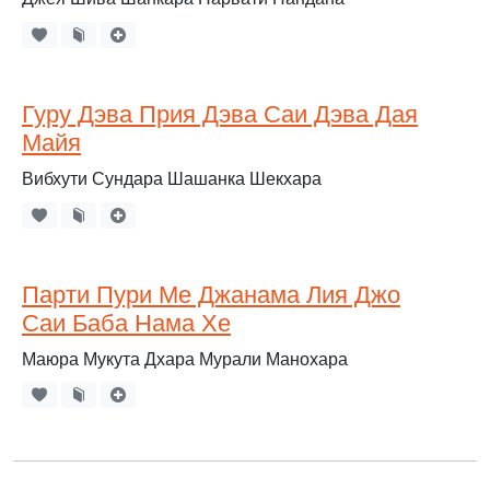
Гуру Дэва Прия Дэва Саи Дэва Дая
Майя
Вибхути Сундара Шашанка Шекхара
Парти Пури Ме Джанама Лия Джо
Саи Баба Нама Хе
Маюра Мукута Дхара Мурали Манохара