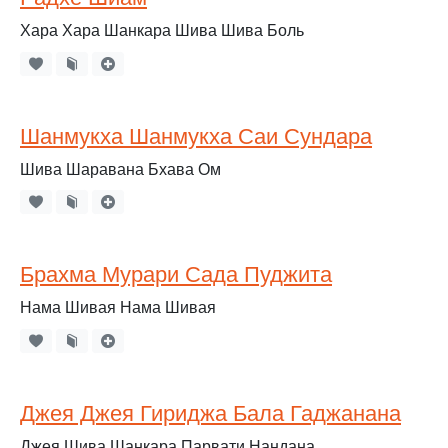
Хара Хара Шанкара Шива Шива Боль
Шанмукха Шанмукха Саи Сундара
Шива Шаравана Бхава Ом
Брахма Мурари Сада Пуджита
Нама Шивая Нама Шивая
Джея Джея Гириджа Бала Гаджанана
Джея Шива Шанкара Парвати Нандана