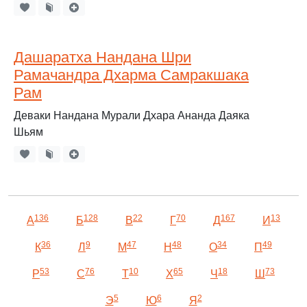
Дашаратха Нандана Шри
Рамачандра Дхарма Самракшака
Рам
Деваки Нандана Мурали Дхара Ананда Даяка
Шьям
136
128
22
70
167
13
А
Б
В
Г
Д
И
36
9
47
48
34
49
К
Л
М
Н
О
П
53
76
10
65
18
73
Р
С
Т
Х
Ч
Ш
5
6
2
Э
Ю
Я