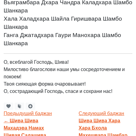
Вьяграмбара Дхара Чандра Каладхара Шамбо
Шанкара
Хала Халадхара Шайла Гиришвара Шамбо
Шанкара
Ганга Джатадхара Гаури Манохара Шамбо
Шанкара
О, всеблагой Господь, Шива!
Милостиво благослови наши умы сосредоточением и
покоем!
Твоя сияющая форма очаровывает!
О, сострадающий Господь, спаси и сохрани нас!
Предыдущий баджан
Следующий баджан
←
Шива Шива
Шива Шива Хара
Махадэва Намах
Хара Бхола
Шивая Садашива
Махешвара Шамбхо