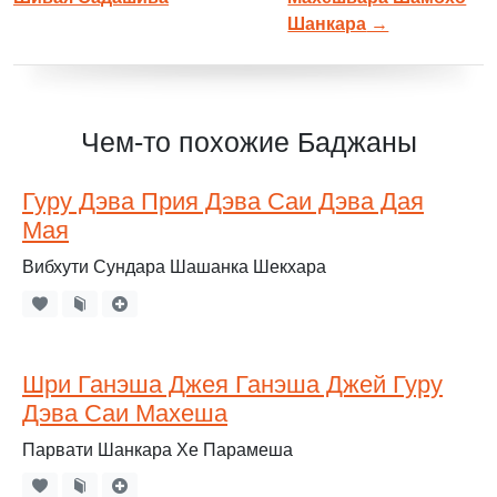
Шанкара
→
Чем-то похожие Баджаны
Гуру Дэва Прия Дэва Саи Дэва Дая
Мая
Вибхути Сундара Шашанка Шекхара
Шри Ганэша Джея Ганэша Джей Гуру
Дэва Саи Махеша
Парвати Шанкара Хе Парамеша