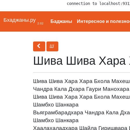
connection to localhost:931
Бхаджаны.ру
Баджаны
Интересное и полезно
2.02
Ш
Шива Шива Хара 
Шива Шива Хара Хара Бхола Махеш
Чандра Кала Дхара Гаури Манохар
Шива Шива Хара Хара Бхола Махеш
Шамбхо Шанкара
Вьяграмбарадхара Чандра Кала Дх
Шамбхо Шанкара
Хаалахаладхара Шайла Гиришвара