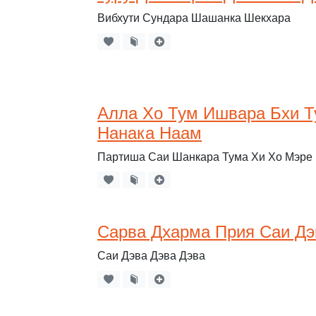
Вибхути Сундара Шашанка Шекхара
Алла Хо Тум Ишвара Бхи 
Нанака Наам
Партиша Саи Шанкара Тума Хи Хо Мэре
Сарва Дхарма Прия Саи Дэ
Саи Дэва Дэва Дэва