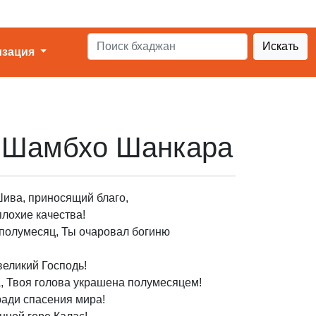
Искать
изация
 Шамбхо Шанкара
Шива, приносящий благо,
лохие качества!
 полумесяц, Ты очаровал богиню
великий Господь!
, Твоя голова украшена полумесяцем!
 ради спасения мира!