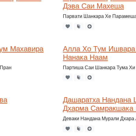
Дэва Саи Махеша
Парвати Шанкара Хе Парамеш
Тум Махавира
Алла Хо Тум Ишвара
Нанака Наам
 Пран
Партиша Саи Шанкара Тума Хи
ва
Дашаратха Нандана 
Дхарма Самракшака
Деваки Нандана Мурали Дхара