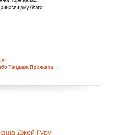
нной горе Калас!
приносящему благо!
жан
бо Тандава Приякара
→
нэша Джей Гуру