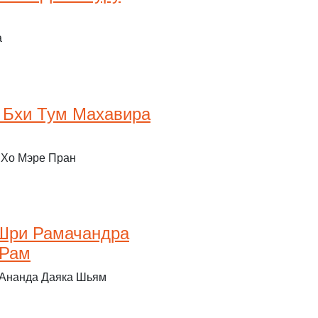
а
 Бхи Тум Махавира
 Хо Мэре Пран
Шри Рамачандра
 Рам
 Ананда Даяка Шьям