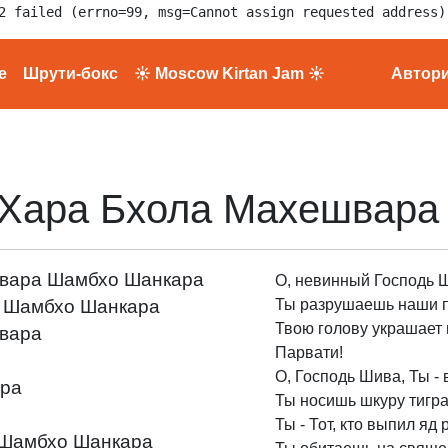
2 failed (errno=99, msg=Cannot assign requested address)
е
Шрути-бокс
☀ Moscow Kirtan Jam ☀
Автор
Хара Бхола Махешвара
вара Шамбхо Шанкара
О, невинный Господь 
а Шамбхо Шанкара
Ты разрушаешь наши п
Твою голову украшает
вара
Парвати!
О, Господь Шива, Ты - 
ара
Ты носишь шкуру тигра
Ты - Тот, кто выпил яд
 Шамбхо Шанкара