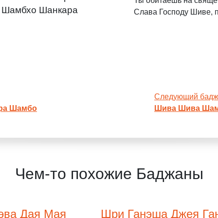
Ты обитаешь на свяще
а Шамбхо Шанкара
Слава Господу Шиве, 
Следующий бад
ра Шамбо
Шива Шива Шам
Чем-то похожие Баджаны
эва Дая Мая
Шри Ганэша Джея Га