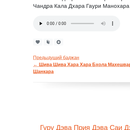
Чандра Кала Дхара Гаури Манохар
Предыдущий баджан
←
Шива Шива Хара Хара Бхола Махешва
Шанкара
Гуру Дэва Прия Дэва Саи Д