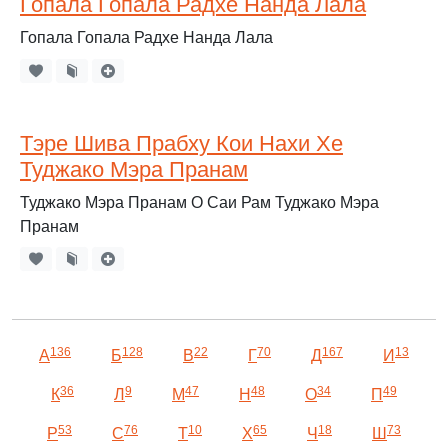
Гопала Гопала Радхе Нанда Лала
Гопала Гопала Радхе Нанда Лала
Тэре Шива Прабху Кои Нахи Хе
Туджако Мэра Пранам
Туджако Мэра Пранам О Саи Рам Туджако Мэра
Пранам
136
128
22
70
167
13
А
Б
В
Г
Д
И
36
9
47
48
34
49
К
Л
М
Н
О
П
53
76
10
65
18
73
Р
С
Т
Х
Ч
Ш