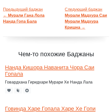
Предыдущий баджан
Следующий баджан
←
Мурали Гана Лола
Мурали Мадхура Саи
Нанда Гопа Бала
Мурали Мадхура
Кришна
→
Чем-то похожие Баджаны
Нанда Кишора Наванита Чора Саи
Гопала
Говардхана Гиридхари Мурари Хе Нанда Лала
Говинда Харе Гопала Харе Хе Гопи