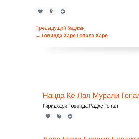
Предыдущий баджан
←
Говинда Харе Гопала Харе
Нанда Ке Лал Мурали Гопа
Гиридхари Говинда Радхе Гопал