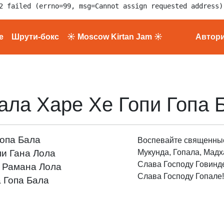
2 failed (errno=99, msg=Cannot assign requested address)
е
Шрути-бокс
☀ Moscow Kirtan Jam ☀
Автор
ала Харе Хе Гопи Гопа 
Гопа Бала
Воспевайте священные
и Гана Лола
Мукунда, Гопала, Мадх
Слава Господу Говинд
а Рамана Лола
Слава Господу Гопале!
 Гопа Бала