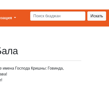
Искать
изация
Бала
 имена Господа Кришны: Говинда,
ава!
е!