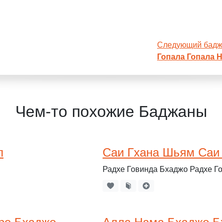
Следующий бад
Гопала Гопала 
Чем-то похожие Баджаны
л
Саи Гхана Шьям Саи
Радхе Говинда Бхаджо Радхе Г