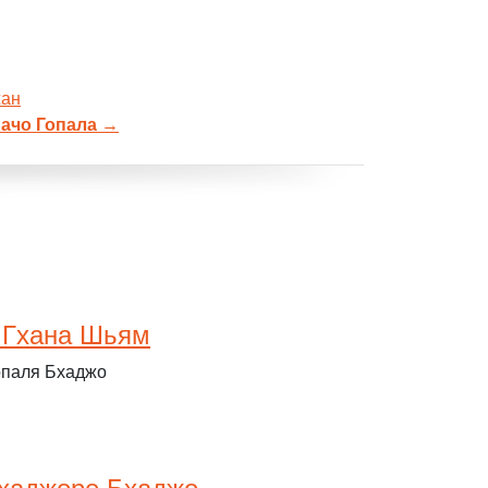
жан
Начо Гопала
→
 Гхана Шьям
опаля Бхаджо