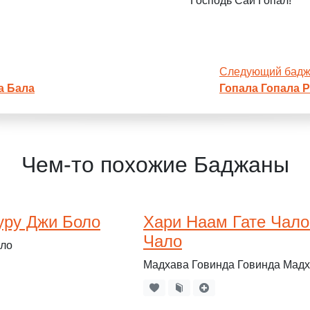
Господь Саи Гопал!
Следующий бад
а Бала
Гопала Гопала 
Чем-то похожие Баджаны
Гуру Джи Боло
Хари Наам Гате Чало
Чало
оло
Мадхава Говинда Говинда Мадх