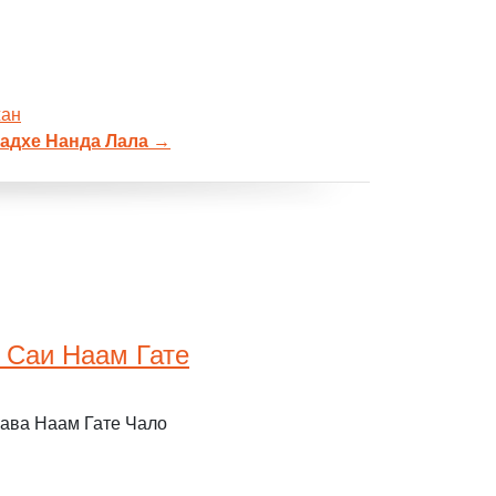
жан
Радхе Нанда Лала
→
 Саи Наам Гате
ава Наам Гате Чало