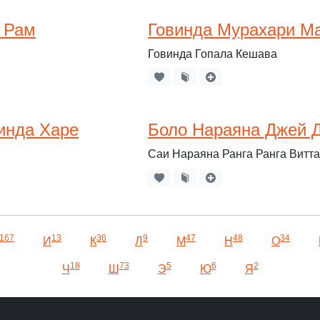
 Рам
Говинда Мурахари М
Говинда Гопала Кешава
инда Харе
Боло Нараяна Джей 
Саи Нараяна Ранга Ранга Витт
167
13
36
9
47
48
34
И
К
Л
М
Н
О
18
73
5
6
2
Ч
Ш
Э
Ю
Я