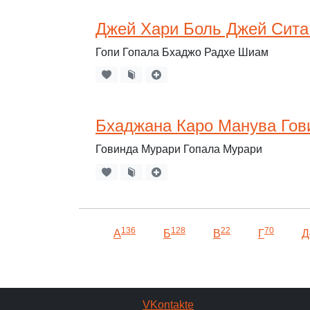
Джей Хари Боль Джей Сита
Гопи Гопала Бхаджо Радхе Шиам
Бхаджана Каро Манува Гов
Говинда Мурари Гопала Мурари
136
128
22
70
А
Б
В
Г
Д
Мы в социальных сетях:
VKontakte