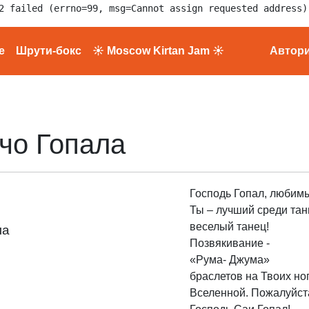
2 failed (errno=99, msg=Cannot assign requested address)
е
Шрути-бокс
☀ Moscow Kirtan Jam ☀
Автор
чо Гопала
Господь Гопал, любим
Ты – лучший среди тан
веселый танец!
ла
Позвякивание -
«Рума- Джума»
браслетов на Твоих но
Вселенной. Пожалуйста