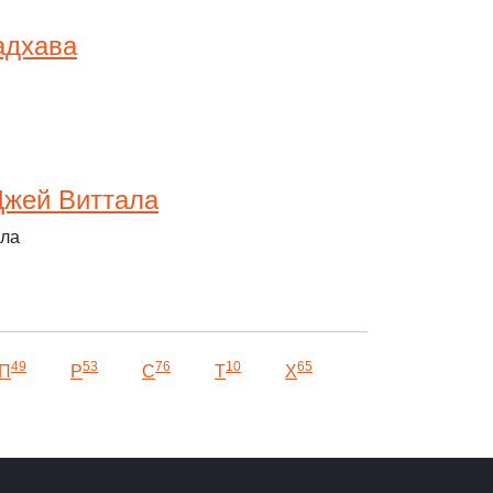
адхава
Джей Виттала
ала
49
53
76
10
65
П
Р
С
Т
Х
Баджаны и мантры 2012-2024 (c)