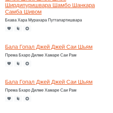
Ширдипуришвара Шамбо Шанкара
Самба Шивом
Бхава Хара Мурахара Путтапартишвара
Бала Гопал Джей Джей Саи Шьям
Према Бхаро Дилме Хамаре Саи Рам
Бала Гопал Джей Джей Саи Шьям
Према Бхаро Дилме Хамаре Саи Рам