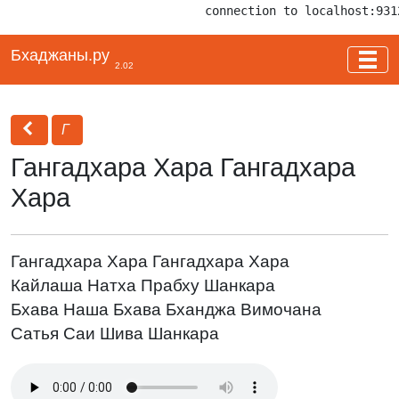
connection to localhost:931
Бхаджаны.ру
2.02
Г
Гангадхара Хара Гангадхара
Хара
Гангадхара Хара Гангадхара Хара
Кайлаша Натха Прабху Шанкара
Бхава Наша Бхава Бханджа Вимочана
Сатья Саи Шива Шанкара