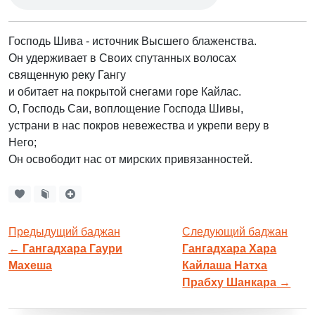
Господь Шива - источник Высшего блаженства.
Он удерживает в Своих спутанных волосах
священную реку Гангу
и обитает на покрытой снегами горе Кайлас.
О, Господь Саи, воплощение Господа Шивы,
устрани в нас покров невежества и укрепи веру в
Него;
Он освободит нас от мирских привязанностей.
Предыдущий баджан
Следующий баджан
←
Гангадхара Гаури
Гангадхара Хара
Махеша
Кайлаша Натха
Прабху Шанкара
→