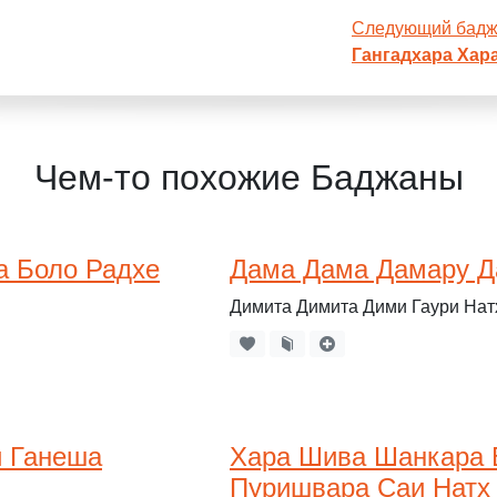
Следующий бад
Гангадхара Хар
Чем-то похожие Баджаны
а Боло Радхе
Дама Дама Дамару Д
Димита Димита Дими Гаури На
 Ганеша
Хара Шива Шанкара 
Пуришвара Саи Натх