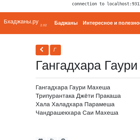
connection to localhost:931
Бхаджаны.ру
Баджаны
Интересное и полезно
2.02
Г
Гангадхара Гаур
Гангадхара Гаури Махеша
Трипурантака Джёти Пракаша
Хала Халадхара Парамеша
Чандрашекхара Саи Махеша