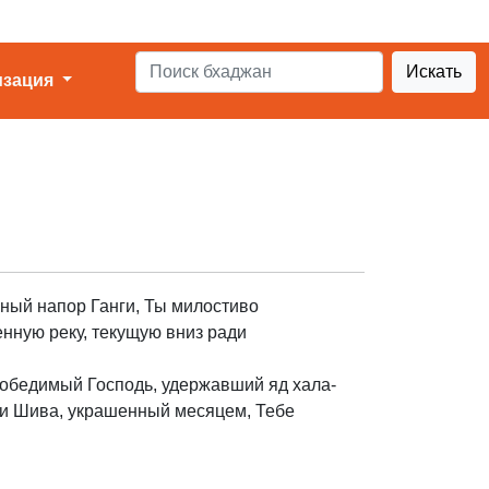
Искать
изация
ный напор Ганги, Ты милостиво
ную реку, текущую вниз ради
победимый Господь, удержавший яд хала-
аи Шива, украшенный месяцем, Тебе