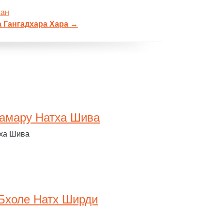
жан
а Гангадхара Хара
→
амару Натха Шива
тха Шива
Бхоле Натх Ширди