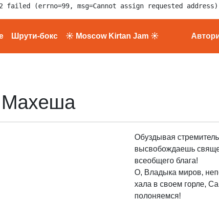
2 failed (errno=99, msg=Cannot assign requested address)
е
Шрути-бокс
☀ Moscow Kirtan Jam ☀
Автор
и Махеша
Обуздывая стремитель
высвобождаешь священ
всеобщего блага!
О, Владыка миров, не
хала в своем горле, С
полоняемся!