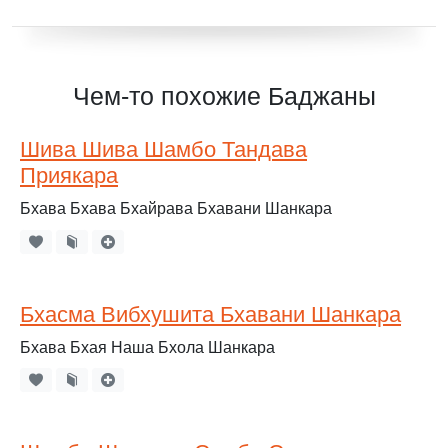
Чем-то похожие Баджаны
Шива Шива Шамбо Тандава
Приякара
Бхава Бхава Бхайрава Бхавани Шанкара
Бхасма Вибхушита Бхавани Шанкара
Бхава Бхая Наша Бхола Шанкара