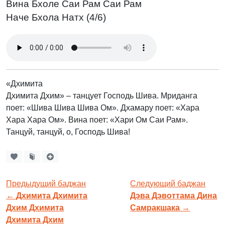
Вина Бхоле Саи Рам Саи Рам
Наче Бхола Натх (4/6)
«Дхимита
Дхимита Дхим» – танцует Господь Шива. Мриданга
поет: «Шива Шива Шива Ом». Дхамару поет: «Хара
Хара Хара Ом». Вина поет: «Хари Ом Саи Рам».
Танцуй, танцуй, о, Господь Шива!
Предыдущий баджан
Следующий баджан
←
Дхимита Дхимита
Дэва Дэвоттама Дина
Дхим Дхимита
Самракшака
→
Дхимита Дхим