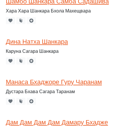
Шамбо Шанкара Самба Садашива
Хара Хара Шанкара Бхола Махещвара
Дина Натха Шанкара
Каруна Сагара Шанкара
Манаса Бхаджоре Гуру Чаранам
Дустара Бхава Сагара Таранам
Дам Дам Дам Дам Дамару Бхадже