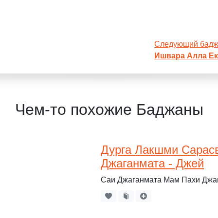
Следующий бад
Ишвара Алла Ек
Чем-то похожие Баджаны
Дурга Лакшми Сарас
Джаганмата - Джей
Саи Джаганмата Мам Пахи Джаг