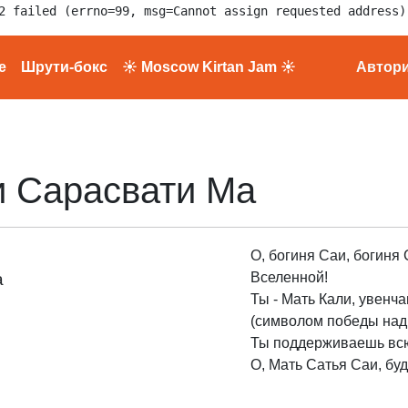
2 failed (errno=99, msg=Cannot assign requested address)
е
Шрути-бокс
☀ Moscow Kirtan Jam ☀
Автор
и Сарасвати Ма
О, богиня Саи, богиня
а
Вселенной!
Ты - Мать Кали, увенч
(символом победы над
Ты поддерживаешь вс
О, Мать Сатья Саи, буд