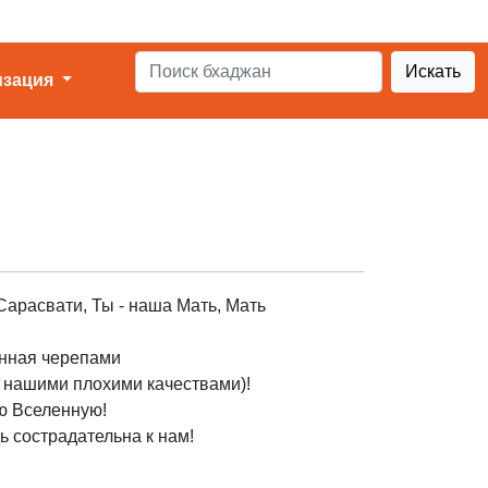
Искать
изация
 Сарасвати, Ты - наша Мать, Мать
анная черепами
 нашими плохими качествами)!
ю Вселенную!
ь сострадательна к нам!