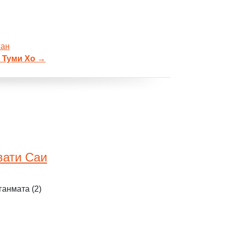
жан
 Туми Хо
→
вати Саи
анмата (2)