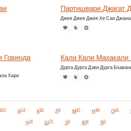
аи
Партишвари Джагат 
Джея Джея Джея Хе Саи Джана
я Говинда
Кали Кали Махакали
Дурга Дурга Дэви Дурга Бхаван
ала Харе
167
13
36
9
47
48
34
И
К
Л
М
Н
О
18
73
5
6
2
Ч
Ш
Э
Ю
Я