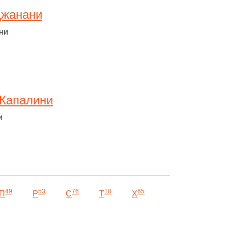
Джанани
ни
 Капалини
и
49
53
76
10
65
П
Р
С
Т
Х