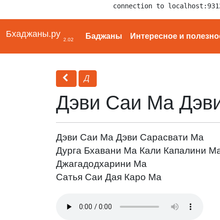
connection to localhost:931
Бхаджаны.ру
Баджаны
Интересное и полезно
2.02
Д
Дэви Саи Ма Дэв
Дэви Саи Ма Дэви Сарасвати Ма
Дурга Бхавани Ма Кали Капалини М
Джагадодхарини Ма
Сатья Саи Дая Каро Ма