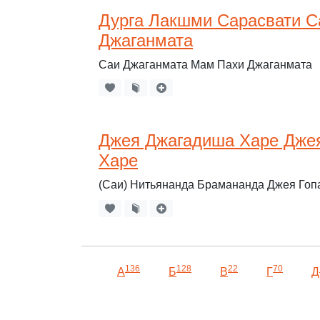
Дурга Лакшми Сарасвати С
Джаганмата
Саи Джаганмата Мам Пахи Джаганмата
Джея Джагадиша Харе Дже
Харе
(Саи) Нитьянанда Брамананда Джея Гоп
136
128
22
70
А
Б
В
Г
Д