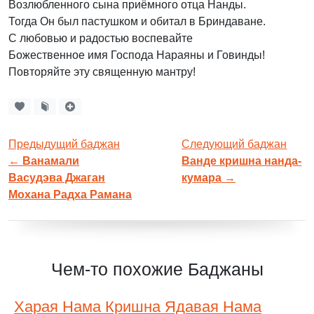
Возлюбленного сына приёмного отца Нанды.
Тогда Он был пастушком и обитал в Бриндаване.
С любовью и радостью воспевайте
Божественное имя Господа Нараяны и Говинды!
Повторяйте эту священную мантру!
Предыдущий баджан
Следующий баджан
←
Ванамали
Ванде кришна нанда-
Васудэва Джаган
кумара
→
Мохана Радха Рамана
Чем-то похожие Баджаны
Харая Нама Кришна Ядавая Нама