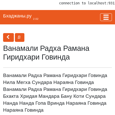
connection to localhost:931
Бхаджаны.ру
2.02
В
Ванамали Радха Рамана
Гиридхари Говинда
Ванамали Радха Рамана Гиридхари Говинда
Нила Мегха Сундара Нараяна Говинда
Ванамали Радха Рамана Гиридхари Говинда
Бхакта Хридая Мандара Бану Коти Сундара
Нанда Нанда Гопа Вринда Нараяна Говинда
Нараяна Говинда