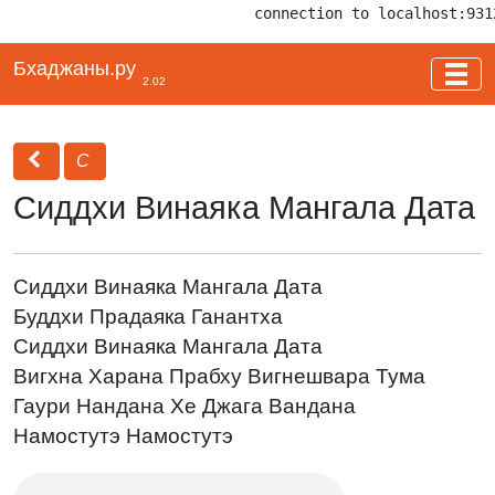
connection to localhost:931
Бхаджаны.ру
2.02
С
Сиддхи Винаяка Мангала Дата
Сиддхи Винаяка Мангала Дата
Буддхи Прадаяка Ганантха
Сиддхи Винаяка Мангала Дата
Вигхна Харана Прабху Вигнешвара Тума
Гаури Нандана Хе Джага Вандана
Намостутэ Намостутэ