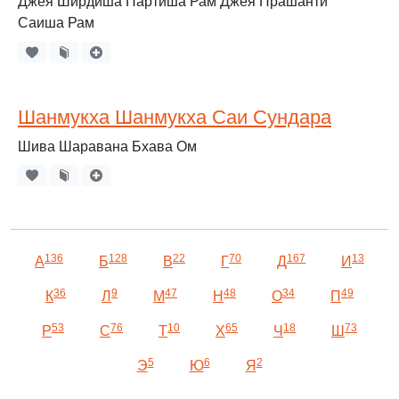
Джея Ширдиша Партиша Рам Джея Прашанти
Саиша Рам
Шанмукха Шанмукха Саи Сундара
Шива Шаравана Бхава Ом
136
128
22
70
167
13
А
Б
В
Г
Д
И
36
9
47
48
34
49
К
Л
М
Н
О
П
53
76
10
65
18
73
Р
С
Т
Х
Ч
Ш
5
6
2
Э
Ю
Я