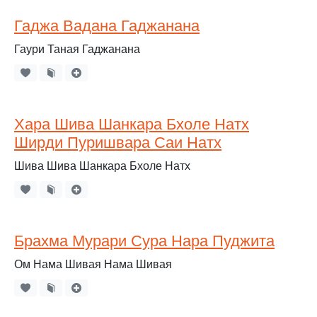
Гаджа Вадана Гаджанана
Гаури Таная Гаджанана
Хара Шива Шанкара Бхоле Натх
Ширди Пуришвара Саи Натх
Шива Шива Шанкара Бхоле Натх
Брахма Мурари Сура Нара Пуджита
Ом Нама Шивая Нама Шивая