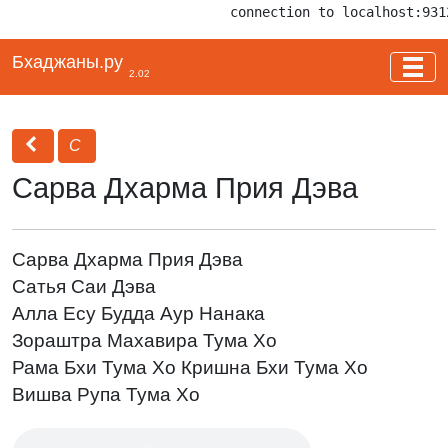
connection to localhost:931
Бхаджаны.ру
2.02
С
Сарва Дхарма Прия Дэва
Сарва Дхарма Прия Дэва
Сатья Саи Дэва
Алла Есу Будда Аур Нанака
Зораштра Махавира Тума Хо
Рама Бхи Тума Хо Кришна Бхи Тума Хо
Вишва Рупа Тума Хо