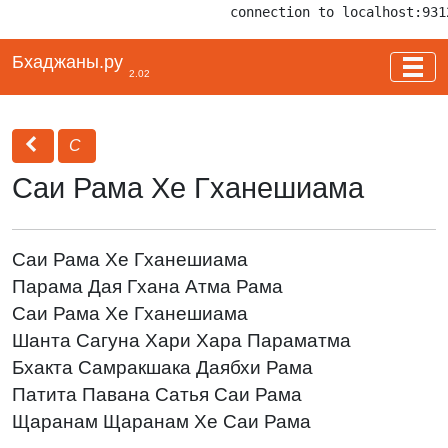
connection to localhost:931
Бхаджаны.ру
2.02
С
Саи Рама Хе Гханешиама
Саи Рама Хе Гханешиама
Парама Дая Гхана Атма Рама
Саи Рама Хе Гханешиама
Шанта Сагуна Хари Хара Параматма
Бхакта Самракшака Даябхи Рама
Патита Павана Сатья Саи Рама
Щаранам Щаранам Хе Саи Рама