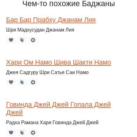
Чем-то похожие Баджаны
Бар Бар Прабху Джанам Лия
Шри Мадхусудан Джанам Лия
Хари Ом Намо Шива Шакти Намо
Джея Садгуру Шри Сатья Саи Намо
Говинда Джей Джей Гопала Джей
Джей
Радха Рамана Хари Говинда Джей Джей