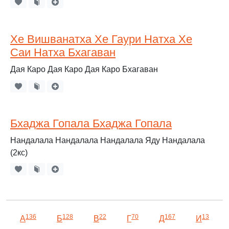
Хе Вишванатха Хе Гаури Натха Хе
Саи Натха Бхагаван
Дая Каро Дая Каро Дая Каро Бхагаван
Бхаджа Гопала Бхаджа Гопала
Нандалала Нандалала Нандалала Яду Нандалала
(2кс)
136
128
22
70
167
13
А
Б
В
Г
Д
И