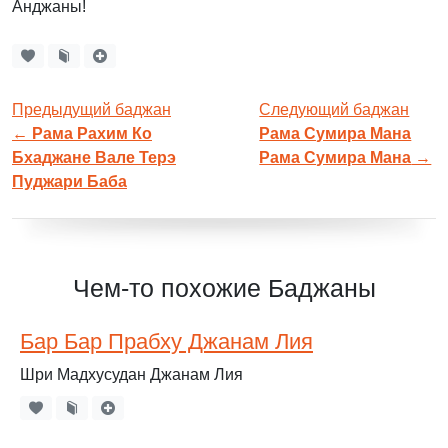
Анджаны!
Предыдущий баджан
Следующий баджан
←
Рама Рахим Ко
Рама Сумира Мана
Бхаджане Вале Терэ
Рама Сумира Мана
→
Пуджари Баба
Чем-то похожие Баджаны
Бар Бар Прабху Джанам Лия
Шри Мадхусудан Джанам Лия