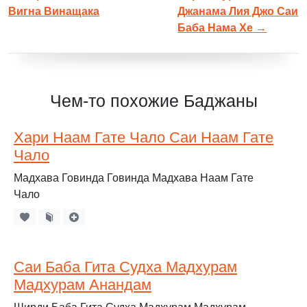
Вигна Винащака
Джанама Лия Джо Саи
Баба Нама Хе
→
Чем-то похожие Баджаны
Хари Наам Гате Чало Саи Наам Гате
Чало
Мадхава Говинда Говинда Мадхава Наам Гате
Чало
Саи Баба Гита Судха Мадхурам
Мадхурам Анандам