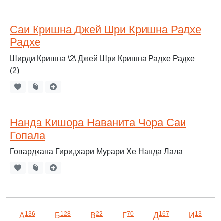
Саи Кришна Джей Шри Кришна Радхе
Радхе
Ширди Кришна \2\ Джей Шри Кришна Радхе Радхе
(2)
Нанда Кишора Наванита Чора Саи
Гопала
Говардхана Гиридхари Мурари Хе Нанда Лала
136
128
22
70
167
13
А
Б
В
Г
Д
И