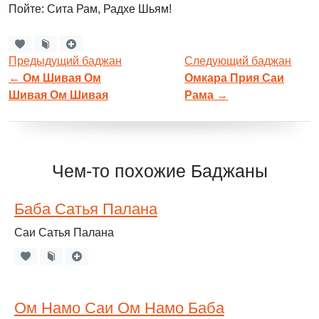
Пойте: Сита Рам, Радхе Шьям!
Предыдущий баджан
Следующий баджан
←
Ом Шивая Ом
Омкара Прия Саи
Шивая Ом Шивая
Рама
→
Чем-то похожие Баджаны
Баба Сатья Палана
Саи Сатья Палана
Ом Намо Саи Ом Намо Баба