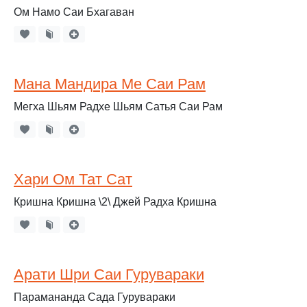
Ом Намо Саи Бхагаван
Мана Мандира Ме Саи Рам
Мегха Шьям Радхе Шьям Сатья Саи Рам
Хари Ом Тат Сат
Кришна Кришна \2\ Джей Радха Кришна
Арати Шри Саи Гурувараки
Парамананда Сада Гурувараки