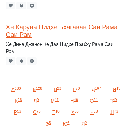
Хе Каруна Нидхе Бхагаван Саи Рама
Саи Рам
Хе Дина Джанон Ке Дая Нидхе Прабху Рама Саи
Рам
136
128
22
70
167
13
А
Б
В
Г
Д
И
36
9
47
48
34
49
К
Л
М
Н
О
П
53
76
10
65
18
73
Р
С
Т
Х
Ч
Ш
5
6
2
Э
Ю
Я