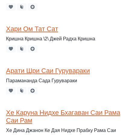
Хари Ом Тат Сат
Кришна Кришна \2\ Джей Радха Кришна
Арати Шри Саи Гурувараки
Парамананда Сада Гурувараки
Хе Каруна Нидхе Бхагаван Саи Рама
Саи Рам
Хе Дина Джанон Ке Дая Нидхе Прабху Рама Саи