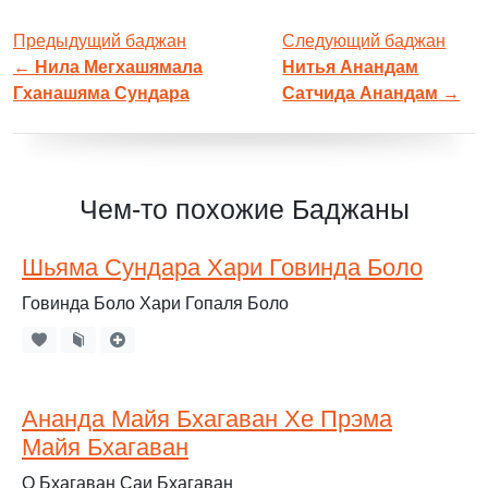
Предыдущий баджан
Следующий баджан
←
Нила Мегхашямала
Нитья Анандам
Гханашяма Сундара
Сатчида Анандам
→
Чем-то похожие Баджаны
Шьяма Сундара Хари Говинда Боло
Говинда Боло Хари Гопаля Боло
Ананда Майя Бхагаван Хе Прэма
Майя Бхагаван
О Бхагаван Саи Бхагаван