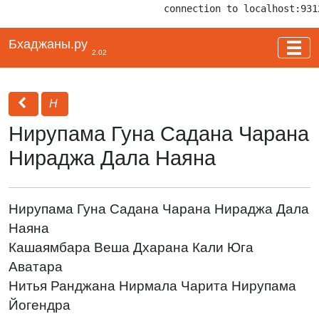
connection to localhost:931
Бхаджаны.ру
2.02
Н
Нирупама Гуна Садана Чарана
Нираджа Дала Наяна
Нирупама Гуна Садана Чарана Нираджа Дала
Наяна
Кашаямбара Веша Дхарана Кали Юга
Аватара
Нитья Ранджана Нирмала Чарита Нирупама
Йогендра