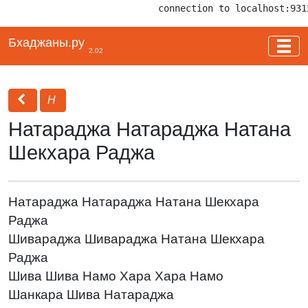
connection to localhost:931
Бхаджаны.ру
2.02
Н
Натараджа Натараджа Натана
Шекхара Раджа
Натараджа Натараджа Натана Шекхара
Раджа
Шивараджа Шивараджа Натана Шекхара
Раджа
Шива Шива Намо Хара Хара Намо
Шанкара Шива Натараджа