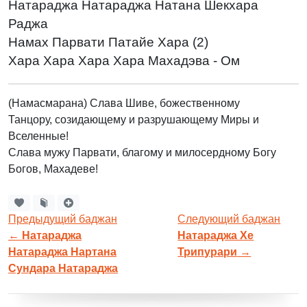
Натараджа Натараджа Натана Шекхара
Раджа
Намах Парвати Патайе Хара (2)
Хара Хара Хара Хара Махадэва - Ом
(Намасмарана) Слава Шиве, божественному
Танцору, созидающему и разрушающему Миры и
Вселенные!
Слава мужу Парвати, благому и милосердному Богу
Богов, Махадеве!
Предыдущий баджан
Следующий баджан
←
Натараджа
Натараджа Хе
Натараджа Нартана
Трипурари
→
Сундара Натараджа