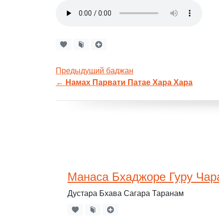
Предыдущий баджан
←
Намах Парвати Патае Хара Хара
Манаса Бхаджоре Гуру Чар
Дустара Бхава Сагара Таранам