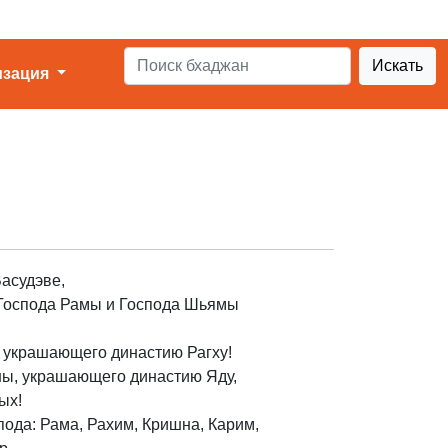
Искать
изация
асудэве,
Господа Рамы и Господа Шьямы
 украшающего династию Рагху!
ы, украшающего династию Яду,
ых!
ода: Рама, Рахим, Кришна, Карим,