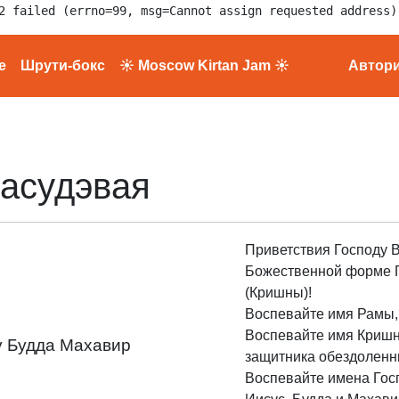
2 failed (errno=99, msg=Cannot assign requested address)
е
Шрути-бокс
☀ Moscow Kirtan Jam ☀
Автор
Васудэвая
Приветствия Господу В
Божественной форме 
(Кришны)!
Воспевайте имя Рамы,
Воспевайте имя Кришн
у Будда Махавир
защитника обездоленн
Воспевайте имена Госп