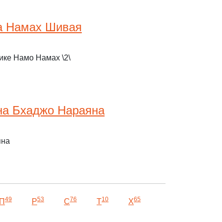
а Намах Шивая
ике Намо Намах \2\
на Бхаджо Нараяна
яна
49
53
76
10
65
П
Р
С
Т
Х