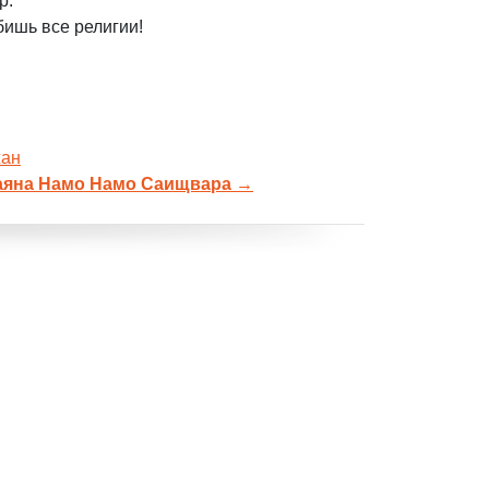
р.
бишь все религии!
жан
аяна Намо Намо Саищвара
→