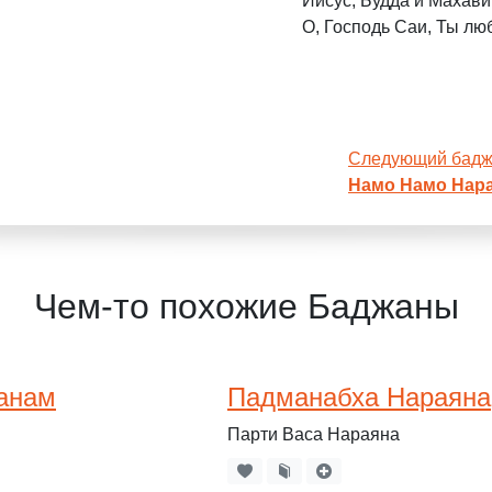
Иисус, Будда и Махави
О, Господь Саи, Ты лю
Следующий бад
Намо Намо Нар
Чем-то похожие Баджаны
анам
Падманабха Нараяна
Парти Васа Нараяна