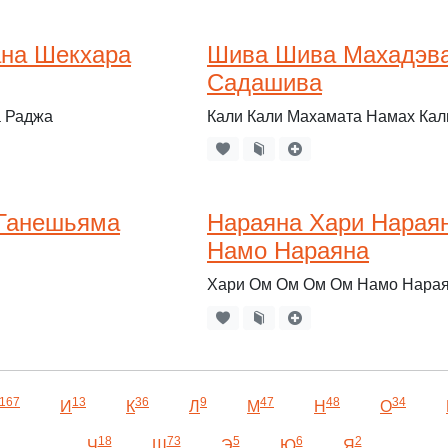
ана Шекхара
Шива Шива Махадэв
Садашива
 Раджа
Кали Кали Махамата Намах Кал
 Ганешьяма
Нараяна Хари Нарая
Намо Нараяна
Хари Ом Ом Ом Ом Намо Нара
167
13
36
9
47
48
34
И
К
Л
М
Н
О
18
73
5
6
2
Ч
Ш
Э
Ю
Я