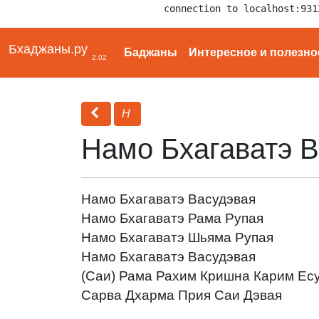
connection to localhost:931
Бхаджаны.ру
Баджаны
Интересное и полезно
2.02
Н
Намо Бхагаватэ 
Намо Бхагаватэ Васудэвая
Намо Бхагаватэ Рама Рупая
Намо Бхагаватэ Шьяма Рупая
Намо Бхагаватэ Васудэвая
(Саи) Рама Рахим Кришна Карим Ес
Сарва Дхарма Прия Саи Дэвая