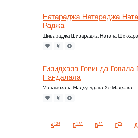
Натараджа Натараджа Нат
Раджа
Шивараджа Шивараджа Натана Шекхара
Гиридхара Говинда Гопала
Нандалала
Манамохана Мадхусудана Хе Мадхава
136
128
22
70
А
Б
В
Г
Д