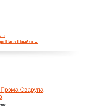
жан
адж Шива Шамбхо
→
 Прэма Сварупа
а
Дэва