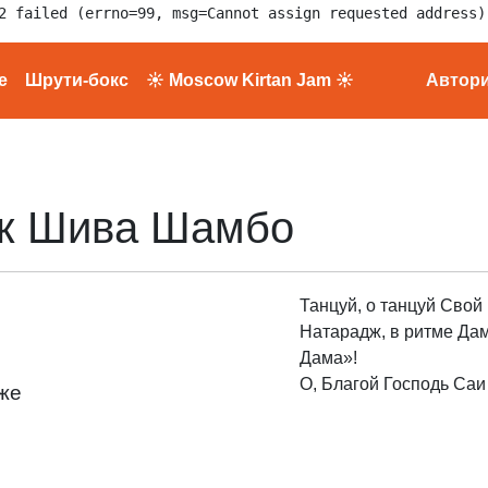
2 failed (errno=99, msg=Cannot assign requested address)
е
Шрути-бокс
☀ Moscow Kirtan Jam ☀
Автор
дж Шива Шамбо
Танцуй, о танцуй Свой
Натарадж, в ритме Дам
Дама»!
О, Благой Господь Саи 
же