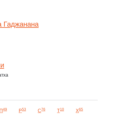
а Гаджанана
ми
атха
49
53
76
10
65
П
Р
С
Т
Х