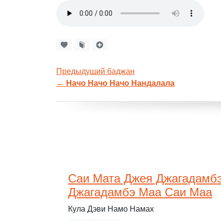
Предыдущий баджан
←
Начо Начо Начо Нандалала
Саи Мата Джея Джагадамб
Джагадамбэ Маа Саи Маа
Кула Дэви Намо Намах