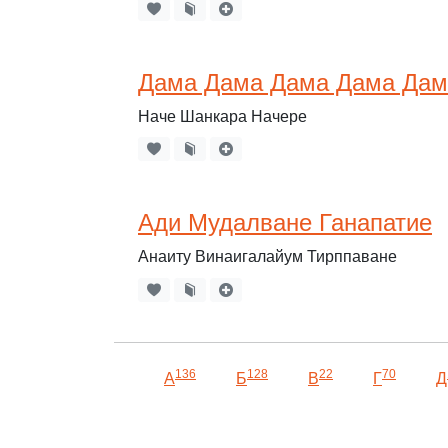
Дама Дама Дама Дама Дам
Наче Шанкара Начере
Ади Мудалване Ганапатие
Анаиту Винаигалайум Тирппаване
136
128
22
70
А
Б
В
Г
Д