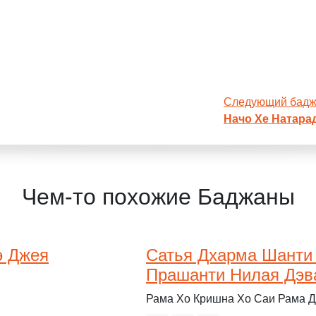
Следующий бад
Начо Хе Натар
Чем-то похожие Баджаны
э Джея
Сатья Дхарма Шанти
Прашанти Нилая Дэв
Рама Хо Кришна Хо Саи Рама 