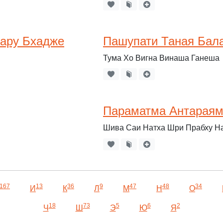
ару Бхадже
Пашупати Таная Бал
Тума Хо Вигна Винаша Ганеша
Параматма Антарая
Шива Саи Натха Шри Прабху Н
167
13
36
9
47
48
34
И
К
Л
М
Н
О
18
73
5
6
2
Ч
Ш
Э
Ю
Я