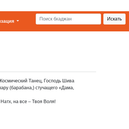
Искать
изация
 Космический Танец, Господь Шива
ару (барабана,) стучащего «Дама,
Натх, на все – Твоя Воля!