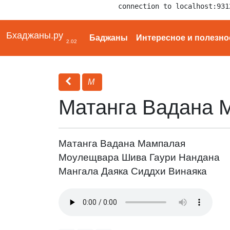
connection to localhost:931
Бхаджаны.ру
Баджаны
Интересное и полезно
2.02
М
Матанга Вадана 
Матанга Вадана Мампалая
Моулещвара Шива Гаури Нандана
Мангала Даяка Сиддхи Винаяка