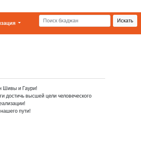
Искать
изация
н Шивы и Гаури!
ги достичь высшей цели человеческого
еализации!
 нашего пути!