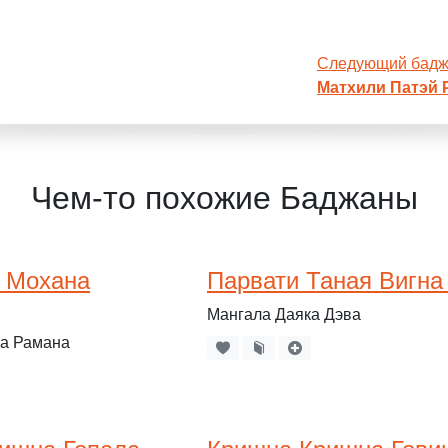
Следующий бад
Матхили Патэй 
Чем-то похожие Баджаны
 Мохана
Парвати Таная Вигн
Мангала Даяка Дэва
ха Рамана