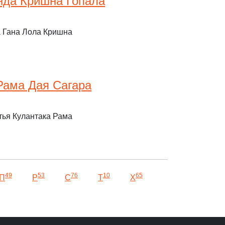
нда Кришна Гопала
 Гана Лола Кришна
Рама Дая Сагара
ья Кулантака Рама
49
53
76
10
65
П
Р
С
Т
Х