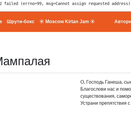
2 failed (errno=99, msg=Cannot assign requested address)
е
Шрути-бокс
☀ Moscow Kirtan Jam ☀
Автор
Мампалая
О, Господь Ганеша, сы
Благослови нас и помо
существования, самор
Устрани препятствия с