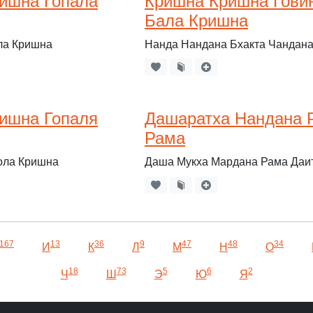
ишна Гопала
Кришна Кришна Гови
Бала Кришна
ла Кришна
Нанда Нандана Бхакта Чандана
ишна Гопаля
Дашаратха Нандана 
Рама
ола Кришна
Даша Мукха Мардана Рама Даит
167
13
36
9
47
48
34
И
К
Л
М
Н
О
18
73
5
6
2
Ч
Ш
Э
Ю
Я