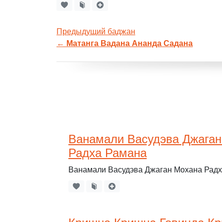
Предыдущий баджан
←
Матанга Вадана Ананда Садана
Ванамали Васудэва Джаган
Радха Рамана
Ванамали Васудэва Джаган Мохана Рад