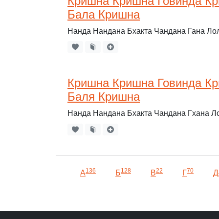
Кришна Кришна Говинда Кр
Бала Кришна
Нанда Нандана Бхакта Чандана Гана Ло
Кришна Кришна Говинда Кр
Баля Кришна
Нанда Нандана Бхакта Чандана Гхана Л
136
128
22
70
А
Б
В
Г
Д