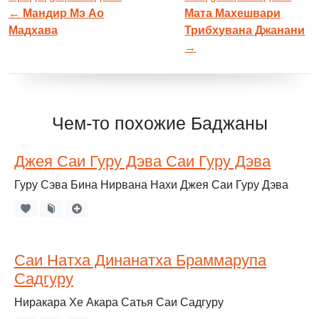
←
Мандир Мэ Ао
Мата Махешвари
Мадхава
Трибхувана Джанани
→
Чем-то похожие Баджаны
Джея Саи Гуру Дэва Саи Гуру Дэва
Гуру Сэва Бина Нирвана Нахи Джея Саи Гуру Дэва
Саи Натха Динанатха Браммарупа
Садгуру
Ниракара Хе Акара Сатья Саи Садгуру