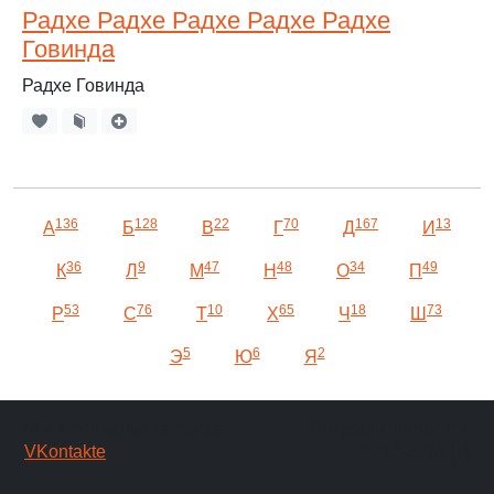
Радхе Радхе Радхе Радхе Радхе
Говинда
Радхе Говинда
136
128
22
70
167
13
А
Б
В
Г
Д
И
36
9
47
48
34
49
К
Л
М
Н
О
П
53
76
10
65
18
73
Р
С
Т
Х
Ч
Ш
5
6
2
Э
Ю
Я
Мы в социальных сетях:
Баджаны и мантры
VKontakte
2012-2024 (c)