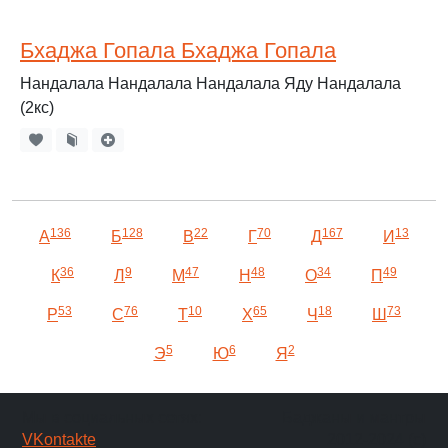
Бхаджа Гопала Бхаджа Гопала
Нандалала Нандалала Нандалала Яду Нандалала
(2кс)
136
128
22
70
167
13
А
Б
В
Г
Д
И
36
9
47
48
34
49
К
Л
М
Н
О
П
53
76
10
65
18
73
Р
С
Т
Х
Ч
Ш
5
6
2
Э
Ю
Я
Мы в социальных сетях:
Баджаны и мантры
VKontakte
2012-2024 (c)