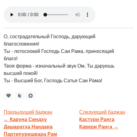
О, сострадательный Господь, дарующий
благословения!
Ты - лотосоокий Господь Саи Рама, приносящий
благо!
Твоя форма - изначальный звук Ом, Ты даруешь
высший покой!
Ты - Высший Бог, Господь Сатья Саи Рама!
Предыдущий баджан
Следующий баджан
←
Каруна Синдху
Кастури Ранга
Дашаратха Нандана
Кавери Ранга
→
Партипуришвара Рам