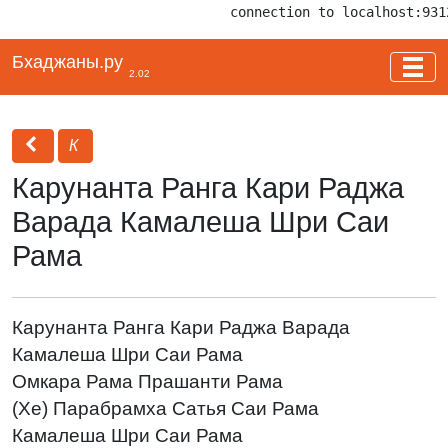
connection to localhost:931
Бхаджаны.ру
2.02
К
Карунанта Ранга Кари Раджа
Варада Камалеша Шри Саи
Рама
Карунанта Ранга Кари Раджа Варада
Камалеша Шри Саи Рама
Омкара Рама Прашанти Рама
(Хе) Парабрамха Сатья Саи Рама
Камалеша Шри Саи Рама