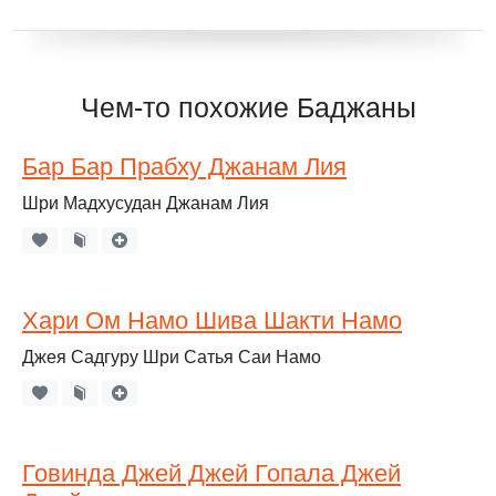
Чем-то похожие Баджаны
Бар Бар Прабху Джанам Лия
Шри Мадхусудан Джанам Лия
Хари Ом Намо Шива Шакти Намо
Джея Садгуру Шри Сатья Саи Намо
Говинда Джей Джей Гопала Джей