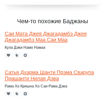
Чем-то похожие Баджаны
Саи Мата Джея Джагадамбэ Джея
Джагадамбэ Маа Саи Маа
Кула Дэви Намо Намах
Сатья Дхарма Шанти Прэма Сварупа
Прашанти Нилая Дэва
Рама Хо Кришна Хо Саи Рама Дэва