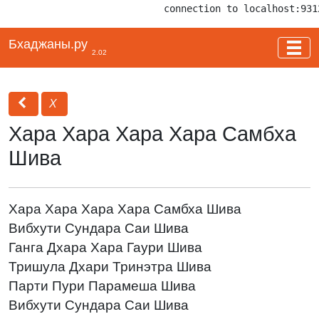
connection to localhost:931
Бхаджаны.ру
2.02
Х
Хара Хара Хара Хара Самбха
Шива
Хара Хара Хара Хара Самбха Шива
Вибхути Сундара Саи Шива
Ганга Дхара Хара Гаури Шива
Тришула Дхари Тринэтра Шива
Парти Пури Парамеша Шива
Вибхути Сундара Саи Шива