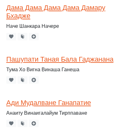
Дама Дама Дама Дама Дамару
Бхадже
Наче Шанкара Начере
Пашупати Таная Бала Гаджанана
Тума Хо Вигна Винаша Ганеша
Ади Мудалване Ганапатие
Анаиту Винаигалайум Тирппаване