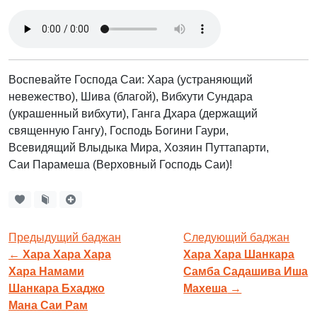
Воспевайте Господа Саи: Хара (устраняющий
невежество), Шива (благой), Вибхути Сундара
(украшенный вибхути), Ганга Дхара (держащий
священную Гангу), Господь Богини Гаури,
Всевидящий Влыдыка Мира, Хозяин Путтапарти,
Саи Парамеша (Верховный Господь Саи)!
Предыдущий баджан
Следующий баджан
←
Хара Хара Хара
Хара Хара Шанкара
Хара Намами
Самба Садашива Иша
Шанкара Бхаджо
Махеша
→
Мана Саи Рам