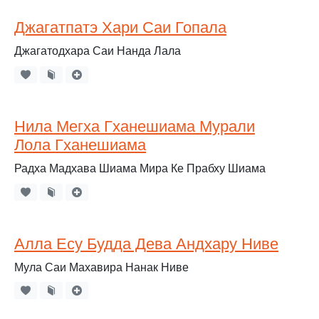
Джагатпатэ Хари Саи Гопала
Джагатодхара Саи Нанда Лала
Нила Мегха Гханешиама Мурали
Лола Гханешиама
Радха Мадхава Шиама Мира Ке Прабху Шиама
Алла Есу Будда Дева Андхару Ниве
Мула Саи Махавира Нанак Ниве