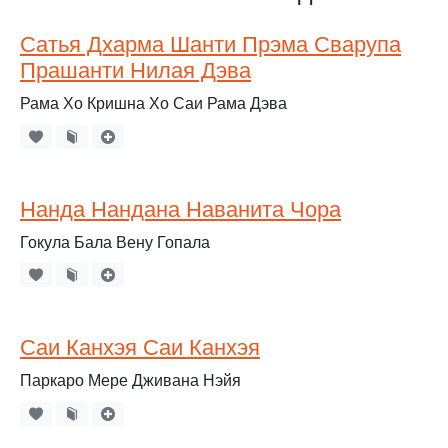
Сатья Дхарма Шанти Прэма Сварупа
Прашанти Нилая Дэва
Рама Хо Кришна Хо Саи Рама Дэва
Нанда Нандана Наванита Чора
Гокула Бала Вену Гопала
Саи Канхэя Саи Канхэя
Паркаро Мере Дживана Нэйя