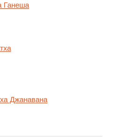
а Ганеша
тха
тха Джанавана