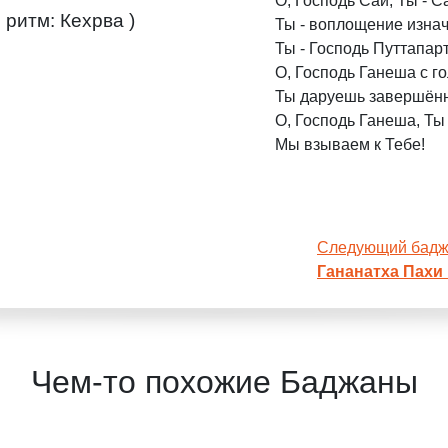
О, Господь Саи, Ты - С
 ритм: Кехрва )
Ты - воплощение изнач
Ты - Господь Путтапарт
О, Господь Ганеша с г
Ты даруешь завершённ
О, Господь Ганеша, Ты
Мы взываем к Тебе!
Следующий бад
Гананатха Пахи
Чем-то похожие Баджаны