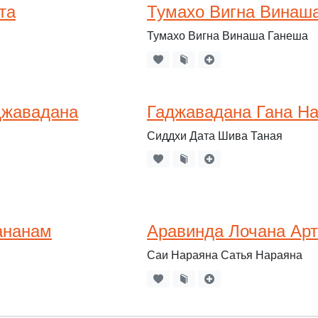
та
Тумахо Вигна Винаш
Тумахо Вигна Винаша Ганеша
джавадана
Гаджавадана Гана На
Сиддхи Дата Шива Таная
ананам
Аравинда Лочана Ар
Саи Нараяна Сатья Нараяна