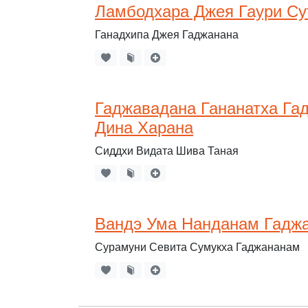
Ламбодхара Джея Гаури Су
Ганадхипа Джея Гаджанана
Гаджавадана Гананатха Га
Дина Харана
Сиддхи Видата Шива Таная
Вандэ Ума Нанданам Гадж
Сурамуни Севита Сумукха Гаджананам