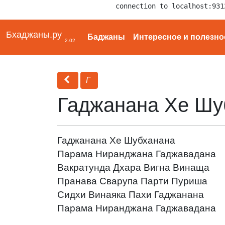
connection to localhost:931
Бхаджаны.ру
Баджаны
Интересное и полезно
2.02
Г
Гаджанана Хе Шу
Гаджанана Хе Шубханана
Парама Ниранджана Гаджавадана
Вакратунда Дхара Вигна Винаща
Пранава Сварупа Парти Пуриша
Сидхи Винаяка Пахи Гаджанана
Парама Ниранджана Гаджавадана