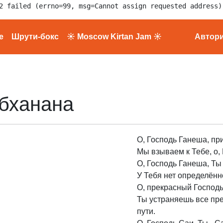
2 failed (errno=99, msg=Cannot assign requested address)
е
Шрути-бокс
☀ Moscow Kirtan Jam ☀
Автор
бханана
О, Господь Ганеша, пр
Мы взываем к Тебе, о, 
О, Господь Ганеша, Ты
У Тебя нет определён
О, прекрасный Господь
Ты устраняешь все пр
пути.