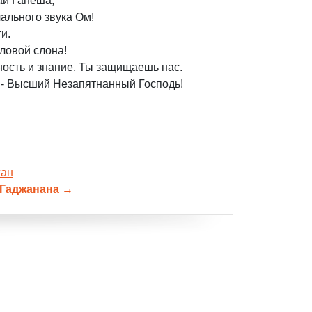
аи Ганеша,
ального звука Ом!
и.
оловой слона!
ость и знание, Ты защищаешь нас.
 - Высший Незапятнанный Господь!
жан
 Гаджанана
→