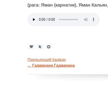
(рага: Яман (карнатик), Яман Кальян,
Предыдущий баджан
←
Гаджанана Гаджанана