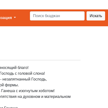
Искать
изация
иносящий благо!
Господь с головой слона!
 - незапятнанный Господь,
ной формы.
 Ганеша с изогнутым хоботом!
епятствия на духовном и материальном