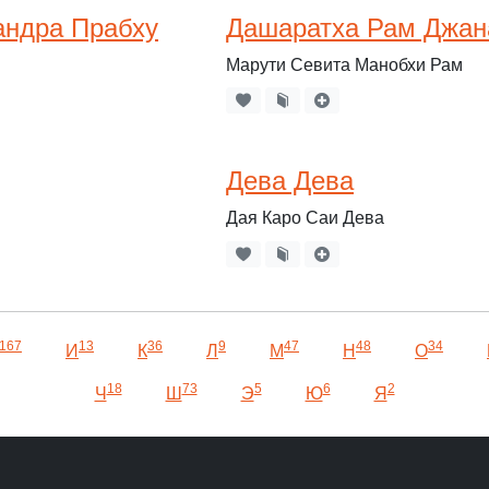
андра Прабху
Дашаратха Рам Джан
Марути Севита Манобхи Рам
Дева Дева
Дая Каро Саи Дева
167
13
36
9
47
48
34
И
К
Л
М
Н
О
18
73
5
6
2
Ч
Ш
Э
Ю
Я