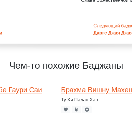
Слава Божественной М
Следующий бад
и
Дурге Джая Джа
Чем-то похожие Баджаны
е Гаури Саи
Брахма Вишну Махеш
Ту Хи Палан Хар