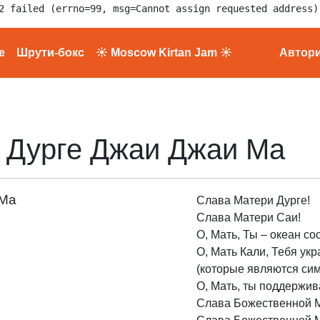
2 failed (errno=99, msg=Cannot assign requested address)
е
Шрути-бокс
☀ Moscow Kirtan Jam ☀
Автор
е Дурге Джаи Джаи Ма
 Ма
Слава Матери Дурге!
Слава Матери Саи!
О, Мать, Ты – океан со
О, Мать Кали, Тебя ук
(которые являются си
О, Мать, ты поддержи
Слава Божественной М