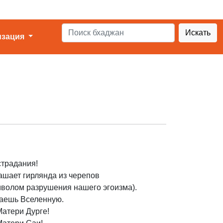
Искать
изация
страдания!
рашает гирлянда из черепов
мволом разрушения нашего эгоизма).
ваешь Вселенную.
атери Дурге!