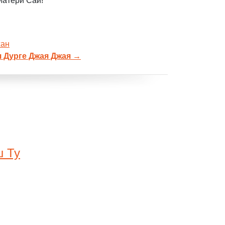
атери Саи!
жан
я Дурге Джая Джая
→
 Ту