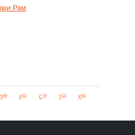
аки Рам
49
53
76
10
65
П
Р
С
Т
Х
Баджаны и мантры 2012-2024 (c)