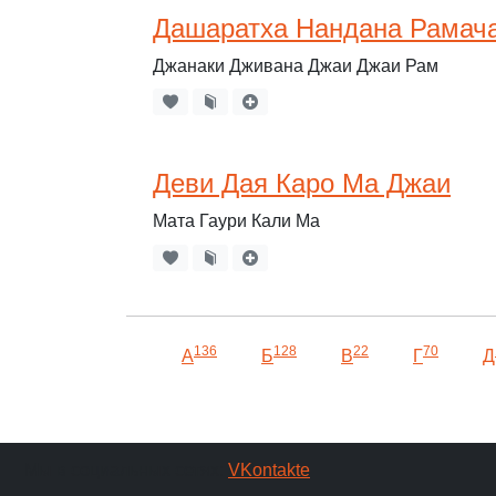
Дашаратха Нандана Рамач
Джанаки Дживана Джаи Джаи Рам
Деви Дая Каро Ма Джаи
Мата Гаури Кали Ма
136
128
22
70
А
Б
В
Г
Д
Мы в социальных сетях:
VKontakte