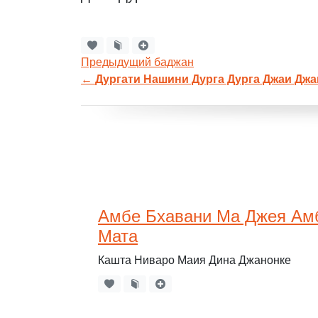
Предыдущий баджан
←
Дургати Нашини Дурга Дурга Джаи Джа
Амбе Бхавани Ма Джея Амб
Мата
Кашта Ниваро Маия Дина Джанонке