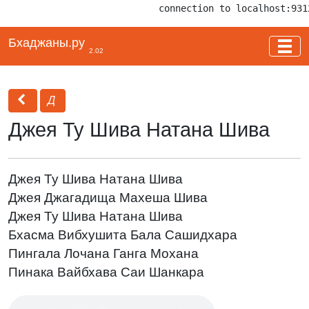
connection to localhost:931
Бхаджаны.ру
2.02
Д
Джея Ту Шива Натана Шива
Джея Ту Шива Натана Шива
Джея Джагадища Махеша Шива
Джея Ту Шива Натана Шива
Бхасма Вибхушита Бала Сашидхара
Пингала Лочана Ганга Мохана
Пинака Вайбхава Саи Шанкара