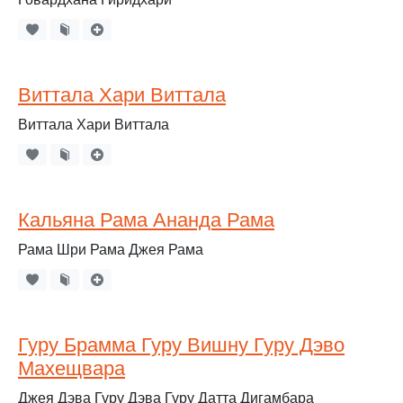
Виттала Хари Виттала
Виттала Хари Виттала
Кальяна Рама Ананда Рама
Рама Шри Рама Джея Рама
Гуру Брамма Гуру Вишну Гуру Дэво
Махещвара
Джея Дэва Гуру Дэва Гуру Датта Дигамбара