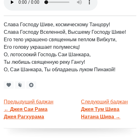
Слава Господу Шиве, космическому Танцору!
Слава Господу Вселенной, Высшему Господу Шиве!
Его тело украшено священным пеплом Вибхути,
Его голову украшает полумесяц!
О, лотосоокий Господь Саи Шанкара,
Ты любишь священную реку Гангу!
О, Саи Шанкара, Ты обладаешь луком Пинакой!
Предыдущий баджан
Следующий баджан
←
Джея Саи Рама
Джея Тум Шива
Джея Рагхурама
Натана Шива
→