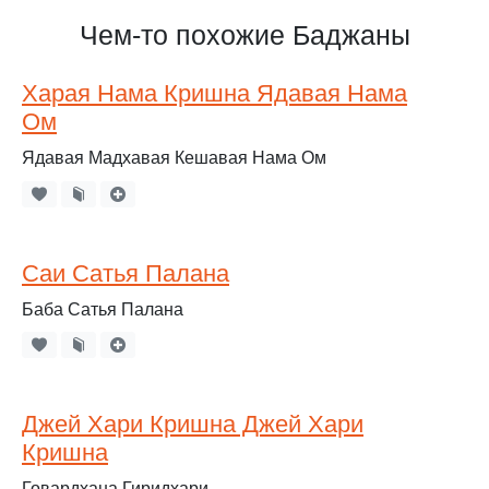
Чем-то похожие Баджаны
Харая Нама Кришна Ядавая Нама
Ом
Ядавая Мадхавая Кешавая Нама Ом
Саи Сатья Палана
Баба Сатья Палана
Джей Хари Кришна Джей Хари
Кришна
Говардхана Гиридхари