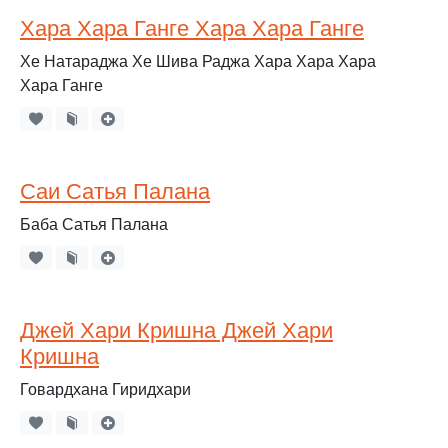
Хара Хара Ганге Хара Хара Ганге
Хе Натараджа Хе Шива Раджа Хара Хара Хара
Хара Ганге
Саи Сатья Палана
Баба Сатья Палана
Джей Хари Кришна Джей Хари
Кришна
Говардхана Гиридхари