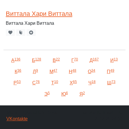
Виттала Хари Виттала
Виттала Хари Виттала
136
128
22
70
167
13
А
Б
В
Г
Д
И
36
9
47
48
34
49
К
Л
М
Н
О
П
53
76
10
65
18
73
Р
С
Т
Х
Ч
Ш
5
6
2
Э
Ю
Я
Мы в социальных сетях:
Баджаны и мантры
VKontakte
2012-2024 (c)