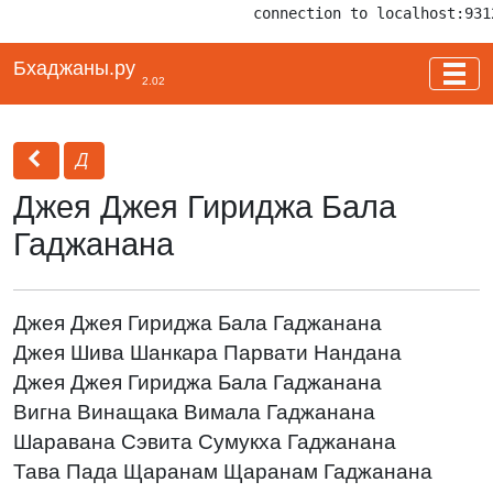
connection to localhost:931
Бхаджаны.ру
2.02
Д
Джея Джея Гириджа Бала
Гаджанана
Джея Джея Гириджа Бала Гаджанана
Джея Шива Шанкара Парвати Нандана
Джея Джея Гириджа Бала Гаджанана
Вигна Винащака Вимала Гаджанана
Шаравана Сэвита Сумукха Гаджанана
Тава Пада Щаранам Щаранам Гаджанана