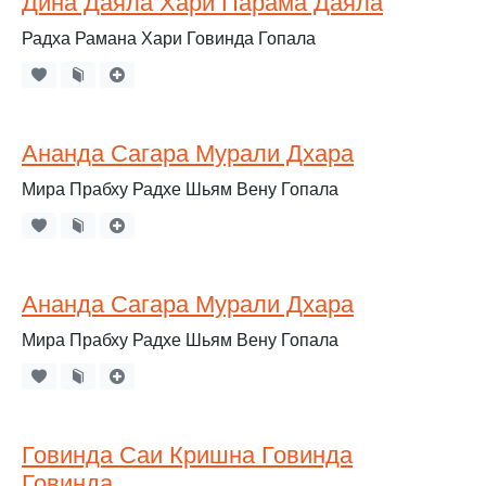
Дина Даяла Хари Парама Даяла
Радха Рамана Хари Говинда Гопала
Ананда Сагара Мурали Дхара
Мира Прабху Радхе Шьям Вену Гопала
Ананда Сагара Мурали Дхара
Мира Прабху Радхе Шьям Вену Гопала
Говинда Саи Кришна Говинда
Говинда