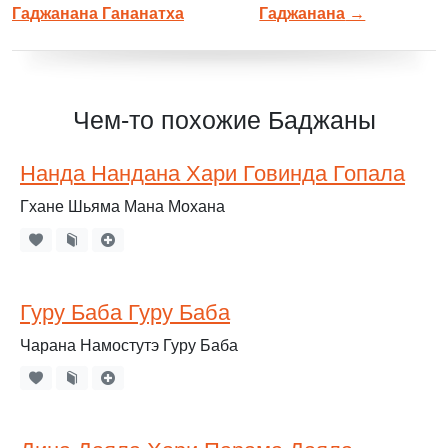
Гаджанана Гананатха
Гаджанана
→
Чем-то похожие Баджаны
Нанда Нандана Хари Говинда Гопала
Гхане Шьяма Мана Мохана
Гуру Баба Гуру Баба
Чарана Намостутэ Гуру Баба