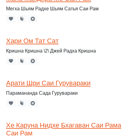
Мегха Шьям Радхе Шьям Сатья Саи Рам
Хари Ом Тат Сат
Кришна Кришна \2\ Джей Радха Кришна
Арати Шри Саи Гурувараки
Парамананда Сада Гурувараки
Хе Каруна Нидхе Бхагаван Саи Рама
Саи Рам