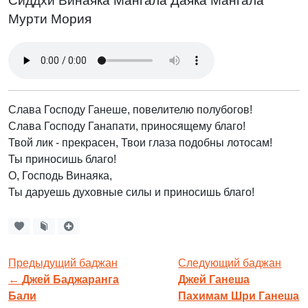
Сиддхи Винаяка Мангала Даяка Мангала
Мурти Мория
Слава Господу Ганеше, повелителю полубогов!
Слава Господу Ганапати, приносящему благо!
Твой лик - прекрасен, Твои глаза подобны лотосам!
Ты приносишь благо!
О, Господь Винаяка,
Ты даруешь духовные силы и приносишь благо!
Предыдущий баджан
Следующий баджан
←
Джей Баджаранга
Джей Ганеша
Бали
Пахимам Шри Ганеша