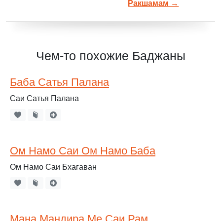
Ракшамам
→
Чем-то похожие Баджаны
Баба Сатья Палана
Саи Сатья Палана
Ом Намо Саи Ом Намо Баба
Ом Намо Саи Бхагаван
Мана Мандира Ме Саи Рам