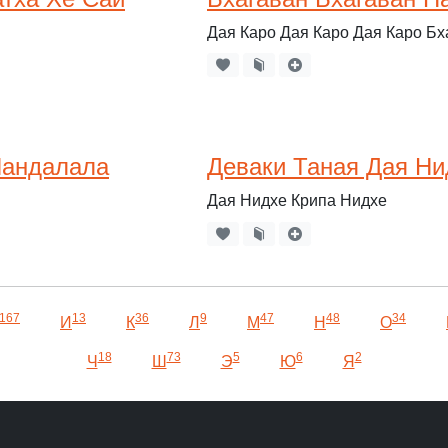
Дая Каро Дая Каро Дая Каро Бх
Нандалала
Деваки Таная Дая Ни
Дая Нидхе Крипа Нидхе
167
13
36
9
47
48
34
И
К
Л
М
Н
О
18
73
5
6
2
Ч
Ш
Э
Ю
Я