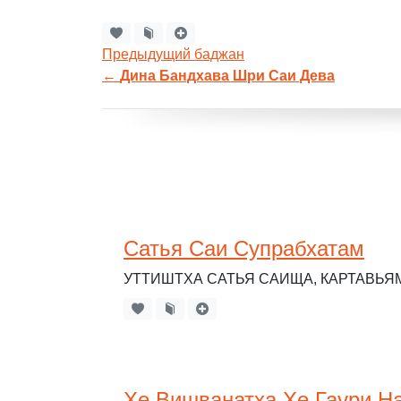
Предыдущий баджан
←
Дина Бандхава Шри Саи Дева
Сатья Саи Супрабхатам
УТТИШТХА САТЬЯ САИЩА, КАРТАВЬЯ
Хе Вишванатха Хе Гаури Н