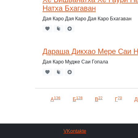
Натха Бхагаван
Дая Каро Дая Каро Дая Каро Бхагаван
Дараша Дикхао Мере Саи 
Дая Каро Мудже Саи Гопала
136
128
22
70
А
Б
В
Г
Д
Мы в социальных сетях:
VKontakte