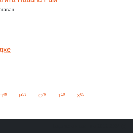
агаван
дхе
49
53
76
10
65
П
Р
С
Т
Х
Баджаны и мантры 2012-2024 (c)