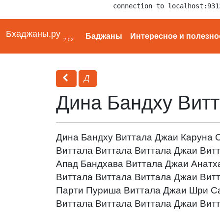
connection to localhost:931
Бхаджаны.ру
Баджаны
Интересное и полезно
2.02
Д
Дина Бандху Вит
Дина Бандху Виттала Джаи Каруна 
Виттала Виттала Виттала Джаи Вит
Апад Бандхава Виттала Джаи Анатх
Виттала Виттала Виттала Джаи Вит
Парти Пуриша Виттала Джаи Шри С
Виттала Виттала Виттала Джаи Вит