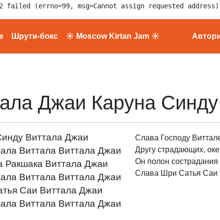
2 failed (errno=99, msg=Cannot assign requested address)
е
Шрути-бокс
☀ Moscow Kirtan Jam ☀
Автор
тала Джаи Каруна Синду
Синду Виттала Джаи
Слава Господу Виттале
тала Виттала Виттала Джаи
Другу страдающих, оке
Он полон сострадания 
а Ракшака Виттала Джаи
Слава Шри Сатья Саи Б
тала Виттала Виттала Джаи
атья Саи Виттала Джаи
тала Виттала Виттала Джаи