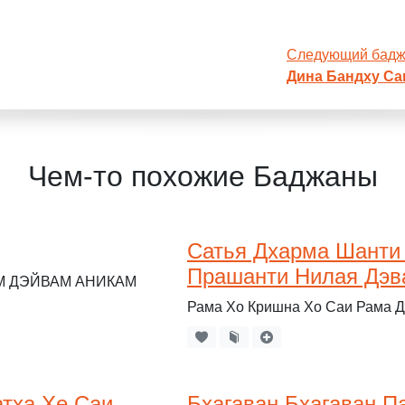
Следующий бад
Дина Бандху Са
Чем-то похожие Баджаны
Сатья Дхарма Шанти
Прашанти Нилая Дэв
М ДЭЙВАМ АНИКАМ
Рама Хо Кришна Хо Саи Рама 
атха Хе Саи
Бхагаван Бхагаван П