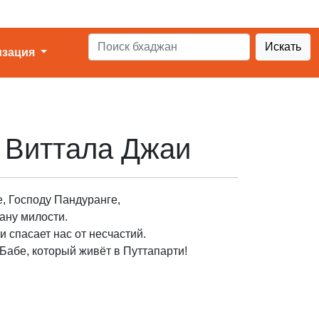
Искать
изация
 Виттала Джаи
, Господу Пандуранге,
ану милости.
и спасает нас от несчастий.
абе, который живёт в Путтапарти!