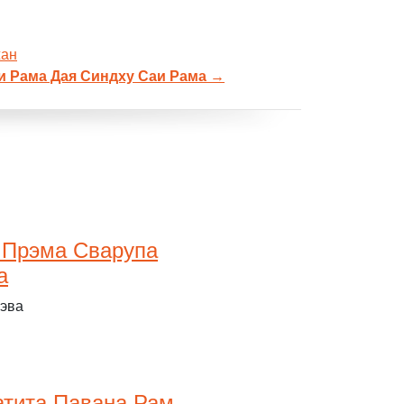
жан
и Рама Дая Синдху Саи Рама
→
 Прэма Сварупа
а
Дэва
атита Павана Рам