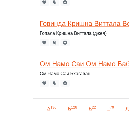
Говинда Кришна Виттала В
Гопала Кришна Виттала (джея)
Ом Намо Саи Ом Намо Ба
Ом Намо Саи Бхагаван
136
128
22
70
А
Б
В
Г
Д