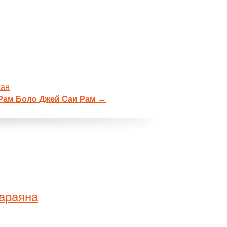
жан
Рам Боло Джей Саи Рам
→
араяна