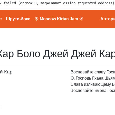
2 failed (errno=99, msg=Cannot assign requested address)
е
Шрути-бокс
☀ Moscow Kirtan Jam ☀
Автор
Кар Боло Джей Джей Ка
й Кар
Воспевайте славу Гос
О, Господь Гхана Шьям
Слава изливающему Б
Воспевайте имена Госп
н