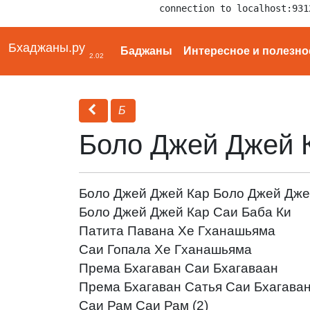
connection to localhost:931
Бхаджаны.ру
Баджаны
Интересное и полезно
2.02
Б
Боло Джей Джей 
Боло Джей Джей Кар Боло Джей Дже
Боло Джей Джей Кар Саи Баба Ки
Патита Павана Хе Гханашьяма
Саи Гопала Хе Гханашьяма
Према Бхагаван Саи Бхагаваан
Према Бхагаван Сатья Саи Бхагава
Саи Рам Саи Рам (2)