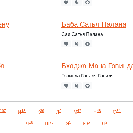
ену
Баба Сатья Палана
Саи Сатья Палана
ба
Бхаджа Мана Говинд
Говинда Гопаля Гопаля
167
13
36
9
47
48
34
И
К
Л
М
Н
О
18
73
5
6
2
Ч
Ш
Э
Ю
Я