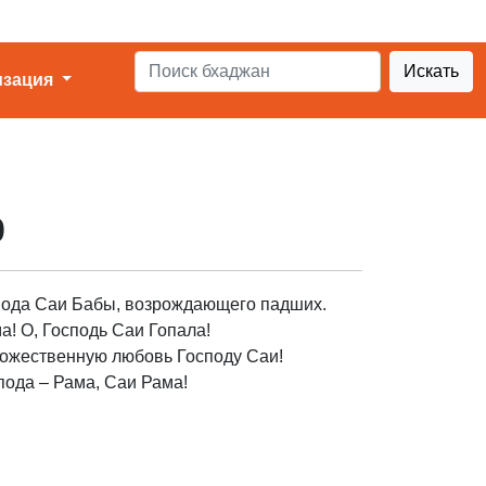
Искать
изация
р
пода Саи Бабы, возрождающего падших.
а! О, Господь Саи Гопала!
ожественную любовь Господу Саи!
ода – Рама, Саи Рама!