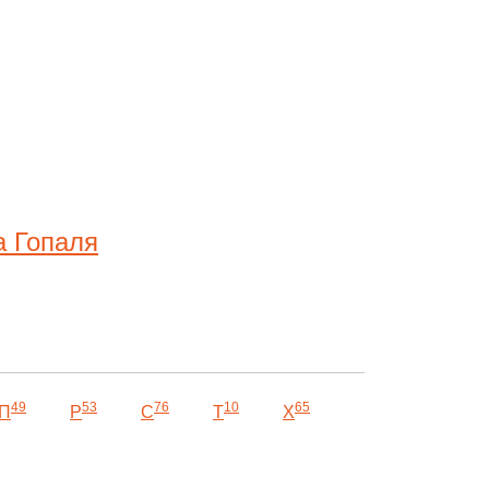
а Гопаля
49
53
76
10
65
П
Р
С
Т
Х