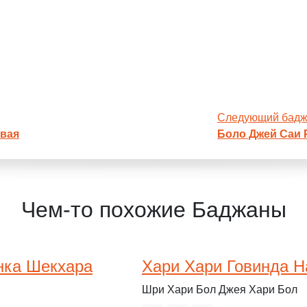
Следующий бад
вая
Боло Джей Саи 
Чем-то похожие Баджаны
нка Шекхара
Хари Хари Говинда Н
Шри Хари Бол Джея Хари Бол