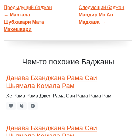
Предыдущий баджан
Следующий баджан
←
Мангала
Мандир Мэ Ао
Шубхакари Мата
Мадхава
→
Махешвари
Чем-то похожие Баджаны
Данава Бханджана Рама Саи
Шьямала Комала Рам
Хе Рама Рама Джея Рама Саи Рама Рама Рам
Данава Бханджана Рама Саи
Шьямала Комала Рам