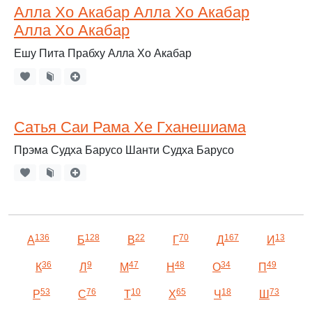
Алла Хо Акабар Алла Хо Акабар
Алла Хо Акабар
Ешу Пита Прабху Алла Хо Акабар
Сатья Саи Рама Хе Гханешиама
Прэма Судха Барусо Шанти Судха Барусо
136
128
22
70
167
13
А
Б
В
Г
Д
И
36
9
47
48
34
49
К
Л
М
Н
О
П
53
76
10
65
18
73
Р
С
Т
Х
Ч
Ш