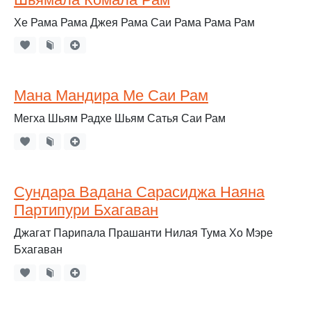
Хе Рама Рама Джея Рама Саи Рама Рама Рам
Мана Мандира Ме Саи Рам
Мегха Шьям Радхе Шьям Сатья Саи Рам
Сундара Вадана Сарасиджа Наяна
Партипури Бхагаван
Джагат Парипала Прашанти Нилая Тума Хо Мэре
Бхагаван