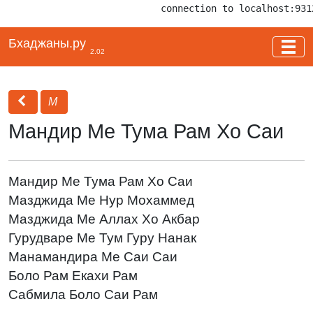
connection to localhost:931
Бхаджаны.ру
2.02
М
Мандир Ме Тума Рам Хо Саи
Мандир Ме Тума Рам Хо Саи
Мазджида Ме Нур Мохаммед
Мазджида Ме Аллах Хо Акбар
Гурудваре Ме Тум Гуру Нанак
Манамандира Ме Саи Саи
Боло Рам Екахи Рам
Сабмила Боло Саи Рам