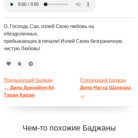
О, Господь Саи, излей Свою любовь на
обездоленных,
пребывающих в печали! Излей Свою безграничную
чистую Любовь!
Предыдущий баджан
Следующий баджан
←
Дина Дукхийон Ке
Дина Натха Шанкара
Таран Каран
→
Чем-то похожие Баджаны